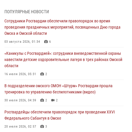
31 июля 2026, 09:22
1
ПОПУЛЯРНЫЕ НОВОСТИ
В подразделении омского ОМОН «Штурм» Росгвардии прошла
Сотрудники Росгвардии обеспечили правопорядок во время
тренировка по управлению беспилотниками (видео)
проведения праздничных мероприятий, посвященных Дню города
30 июля 2026, 04:39
2
2
Омска и Омской области
Росгвардия обеспечила безопасность уникального передвижного
03 августа 2026, 01:34
6
музея «Поезд Победы» в Омске
«Каникулы с Росгвардией»: сотрудники вневедомственной охраны
29 июля 2026, 01:49
2
навестили детские оздоровительные лагеря в трех районах Омской
области
Росгвардейцы приняли участие в крестном ходе в День крещения
Руси в Омске
16 июля 2026, 05:31
2
28 июля 2026, 01:44
6
В подразделении омского ОМОН «Штурм» Росгвардии прошла
тренировка по управлению беспилотниками (видео)
При содействии спецназа Росгвардии пресечены нарушения
миграционного законодательства в Омске (видео)
30 июля 2026, 04:39
2
2
27 июля 2026, 07:54
2
1
Росгвардейцы обеcпечили правопорядок при проведении XXVI
Федерального Сабантуя в Омске
20 июля 2026, 02:57
3