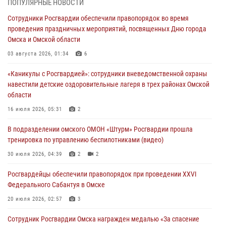
ПОПУЛЯРНЫЕ НОВОСТИ
В подразделении омского ОМОН «Штурм» Росгвардии прошла
Сотрудники Росгвардии обеспечили правопорядок во время
тренировка по управлению беспилотниками (видео)
проведения праздничных мероприятий, посвященных Дню города
30 июля 2026, 04:39
2
2
Омска и Омской области
Росгвардия обеспечила безопасность уникального передвижного
03 августа 2026, 01:34
6
музея «Поезд Победы» в Омске
«Каникулы с Росгвардией»: сотрудники вневедомственной охраны
29 июля 2026, 01:49
2
навестили детские оздоровительные лагеря в трех районах Омской
области
Росгвардейцы приняли участие в крестном ходе в День крещения
Руси в Омске
16 июля 2026, 05:31
2
28 июля 2026, 01:44
6
В подразделении омского ОМОН «Штурм» Росгвардии прошла
тренировка по управлению беспилотниками (видео)
При содействии спецназа Росгвардии пресечены нарушения
миграционного законодательства в Омске (видео)
30 июля 2026, 04:39
2
2
27 июля 2026, 07:54
2
1
Росгвардейцы обеcпечили правопорядок при проведении XXVI
Федерального Сабантуя в Омске
20 июля 2026, 02:57
3
Сотрудник Росгвардии Омска награжден медалью «За спасение