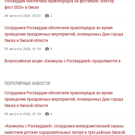
Росгвардия обеспечила правопорядок на фестивале «Вектор
фест-2026» в Омске
04 августа 2026, 03:01
2
Сотрудники Росгвардии обеспечили правопорядок во время
проведения праздничных мероприятий, посвященных Дню города
Омска и Омской области
03 августа 2026, 01:34
6
Всероссийская акция «Каникулы с Росгвардией» продолжается в
Омской области
31 июля 2026, 09:22
1
ПОПУЛЯРНЫЕ НОВОСТИ
В подразделении омского ОМОН «Штурм» Росгвардии прошла
Сотрудники Росгвардии обеспечили правопорядок во время
тренировка по управлению беспилотниками (видео)
проведения праздничных мероприятий, посвященных Дню города
30 июля 2026, 04:39
2
2
Омска и Омской области
Росгвардия обеспечила безопасность уникального передвижного
03 августа 2026, 01:34
6
музея «Поезд Победы» в Омске
«Каникулы с Росгвардией»: сотрудники вневедомственной охраны
29 июля 2026, 01:49
2
навестили детские оздоровительные лагеря в трех районах Омской