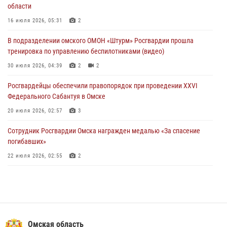
области
Росгвардейцы приняли участие в крестном ходе в День крещения
Руси в Омске
16 июля 2026, 05:31
2
28 июля 2026, 01:44
6
В подразделении омского ОМОН «Штурм» Росгвардии прошла
тренировка по управлению беспилотниками (видео)
При содействии спецназа Росгвардии пресечены нарушения
миграционного законодательства в Омске (видео)
30 июля 2026, 04:39
2
2
27 июля 2026, 07:54
2
1
Росгвардейцы обеcпечили правопорядок при проведении XXVI
Федерального Сабантуя в Омске
20 июля 2026, 02:57
3
Сотрудник Росгвардии Омска награжден медалью «За спасение
погибавших»
22 июля 2026, 02:55
2
В Омске более 60 новобранцев Росгвардии приняли Военную
присягу
21 июля 2026, 03:36
7
Cотрудники ОМОН "Штурм" Росгвардии отработали навыки
Омская область