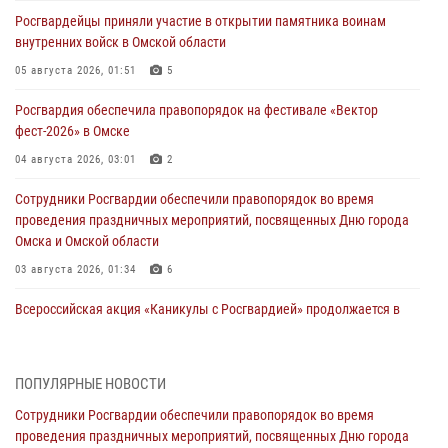
Росгвардейцы приняли участие в открытии памятника воинам
внутренних войск в Омской области
05 августа 2026, 01:51
5
Росгвардия обеспечила правопорядок на фестивале «Вектор
фест-2026» в Омске
04 августа 2026, 03:01
2
Сотрудники Росгвардии обеспечили правопорядок во время
проведения праздничных мероприятий, посвященных Дню города
Омска и Омской области
03 августа 2026, 01:34
6
Всероссийская акция «Каникулы с Росгвардией» продолжается в
Омской области
31 июля 2026, 09:22
1
ПОПУЛЯРНЫЕ НОВОСТИ
В подразделении омского ОМОН «Штурм» Росгвардии прошла
Сотрудники Росгвардии обеспечили правопорядок во время
тренировка по управлению беспилотниками (видео)
проведения праздничных мероприятий, посвященных Дню города
30 июля 2026, 04:39
2
2