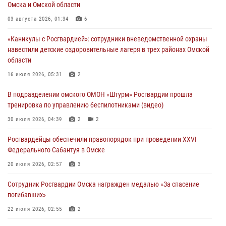
Омска и Омской области
Росгвардия обеспечила безопасность уникального передвижного
03 августа 2026, 01:34
6
музея «Поезд Победы» в Омске
«Каникулы с Росгвардией»: сотрудники вневедомственной охраны
29 июля 2026, 01:49
2
навестили детские оздоровительные лагеря в трех районах Омской
области
Росгвардейцы приняли участие в крестном ходе в День крещения
Руси в Омске
16 июля 2026, 05:31
2
28 июля 2026, 01:44
6
В подразделении омского ОМОН «Штурм» Росгвардии прошла
тренировка по управлению беспилотниками (видео)
При содействии спецназа Росгвардии пресечены нарушения
миграционного законодательства в Омске (видео)
30 июля 2026, 04:39
2
2
27 июля 2026, 07:54
2
1
Росгвардейцы обеcпечили правопорядок при проведении XXVI
Федерального Сабантуя в Омске
20 июля 2026, 02:57
3
Сотрудник Росгвардии Омска награжден медалью «За спасение
погибавших»
22 июля 2026, 02:55
2