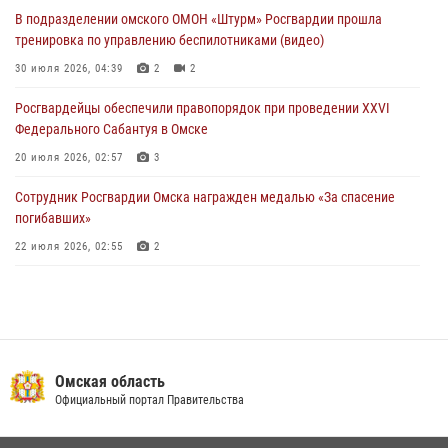
28 июля 2026, 01:44
6
В подразделении омского ОМОН «Штурм» Росгвардии прошла
тренировка по управлению беспилотниками (видео)
При содействии спецназа Росгвардии пресечены нарушения
миграционного законодательства в Омске (видео)
30 июля 2026, 04:39
2
2
27 июля 2026, 07:54
2
1
Росгвардейцы обеcпечили правопорядок при проведении XXVI
Федерального Сабантуя в Омске
20 июля 2026, 02:57
3
Сотрудник Росгвардии Омска награжден медалью «За спасение
погибавших»
22 июля 2026, 02:55
2
В Омске более 60 новобранцев Росгвардии приняли Военную
присягу
21 июля 2026, 03:36
7
Cотрудники ОМОН "Штурм" Росгвардии отработали навыки
Омская область
пилотирования БПЛА в Омске
Официальный портал Правительства
14 июля 2026, 03:44
1