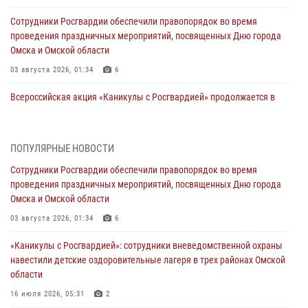
Сотрудники Росгвардии обеспечили правопорядок во время
проведения праздничных мероприятий, посвященных Дню города
Омска и Омской области
03 августа 2026, 01:34
6
Всероссийская акция «Каникулы с Росгвардией» продолжается в
Омской области
31 июля 2026, 09:22
1
ПОПУЛЯРНЫЕ НОВОСТИ
В подразделении омского ОМОН «Штурм» Росгвардии прошла
Сотрудники Росгвардии обеспечили правопорядок во время
тренировка по управлению беспилотниками (видео)
проведения праздничных мероприятий, посвященных Дню города
30 июля 2026, 04:39
2
2
Омска и Омской области
Росгвардия обеспечила безопасность уникального передвижного
03 августа 2026, 01:34
6
музея «Поезд Победы» в Омске
«Каникулы с Росгвардией»: сотрудники вневедомственной охраны
29 июля 2026, 01:49
2
навестили детские оздоровительные лагеря в трех районах Омской
области
Росгвардейцы приняли участие в крестном ходе в День крещения
Руси в Омске
16 июля 2026, 05:31
2