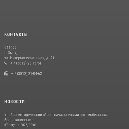
Росгвардейцы приняли участие в крестном ходе в День крещения
Руси в Омске
28 июля 2026, 01:44
6
Росгвардия подвела итоги добровольной сдачи оружия в Омской
КОНТАКТЫ
области
10 июля 2026, 06:04
644099
г. Омск,
Росгвардия обеспечила безопасность уникального передвижного
ул. Интернациональная, д. 21
музея «Поезд Победы» в Омске
+ 7 (3812) 23-13-54
29 июля 2026, 01:49
2
+ 7 (3812) 21-04-62
НОВОСТИ
Учебно-методический сбор с начальниками автомобильных,
бронетанковых с...
07 августа 2026, 02:01