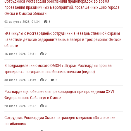
Сотрудники Росгвардии обеспечили правопорядок во время
тренировка по управлению беспилотниками (видео)
проведения праздничных мероприятий, посвященных Дню города
30 июля 2026, 04:39
2
2
Омска и Омской области
Росгвардия обеспечила безопасность уникального передвижного
03 августа 2026, 01:34
6
музея «Поезд Победы» в Омске
«Каникулы с Росгвардией»: сотрудники вневедомственной охраны
29 июля 2026, 01:49
2
навестили детские оздоровительные лагеря в трех районах Омской
области
Росгвардейцы приняли участие в крестном ходе в День крещения
Руси в Омске
16 июля 2026, 05:31
2
28 июля 2026, 01:44
6
В подразделении омского ОМОН «Штурм» Росгвардии прошла
тренировка по управлению беспилотниками (видео)
При содействии спецназа Росгвардии пресечены нарушения
миграционного законодательства в Омске (видео)
30 июля 2026, 04:39
2
2
27 июля 2026, 07:54
2
1
Росгвардейцы обеcпечили правопорядок при проведении XXVI
Федерального Сабантуя в Омске
20 июля 2026, 02:57
3
Сотрудник Росгвардии Омска награжден медалью «За спасение
погибавших»