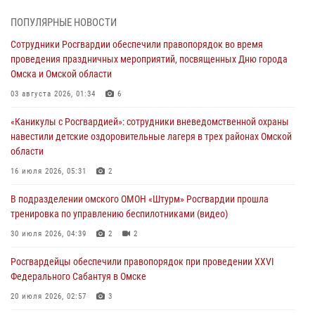
31 июля 2026, 09:22
1
ПОПУЛЯРНЫЕ НОВОСТИ
В подразделении омского ОМОН «Штурм» Росгвардии прошла
Сотрудники Росгвардии обеспечили правопорядок во время
тренировка по управлению беспилотниками (видео)
проведения праздничных мероприятий, посвященных Дню города
30 июля 2026, 04:39
2
2
Омска и Омской области
Росгвардия обеспечила безопасность уникального передвижного
03 августа 2026, 01:34
6
музея «Поезд Победы» в Омске
«Каникулы с Росгвардией»: сотрудники вневедомственной охраны
29 июля 2026, 01:49
2
навестили детские оздоровительные лагеря в трех районах Омской
области
Росгвардейцы приняли участие в крестном ходе в День крещения
Руси в Омске
16 июля 2026, 05:31
2
28 июля 2026, 01:44
6
В подразделении омского ОМОН «Штурм» Росгвардии прошла
тренировка по управлению беспилотниками (видео)
При содействии спецназа Росгвардии пресечены нарушения
миграционного законодательства в Омске (видео)
30 июля 2026, 04:39
2
2
27 июля 2026, 07:54
2
1
Росгвардейцы обеcпечили правопорядок при проведении XXVI
Федерального Сабантуя в Омске
20 июля 2026, 02:57
3