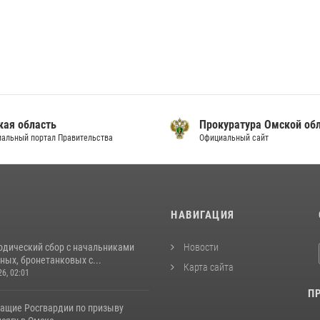
кая область
Прокуратура Омской об
альный портал Правительства
Официальный сайт
И
НАВИГАЦИЯ
одический сбор с начальниками
Новости
ых, бронетанковых с...
Карта сайта
26, 02:01
П
ащие Росгвардии по призыву