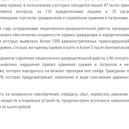
ами оружия, в пользовании у которых находится свыше 87 тысяч еди
вляется контроль за 110 юридическими лицами и 25 орган
ляющими торговлю гражданским и служебным оружием и патронами.
м году сотрудниками лицензионно-разрешительной работы проведен
оверок обеспечения сохранности оружия гражданами и юридическими
те которых выявлено более 1500 административных правонарушений
ружия, столько же единиц оружия изъято и более 5 тысяч боеприпасов
рудником отделения лицензионно-разрешительной работы у 46-летнег
выявлено нарушение правил хранения оружия и патронов к не
е, которое находилось на момент проверки вне сейфа. Гражданин п
 РФ, которая предусматривает наказание в виде наложения админис
о за незаконное приобретение, передачу, сбыт, перевозку, хранени
х веществ и взрывных устройств, предусмотрено уголовное наказани
-ти тысяч рублей.