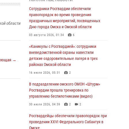
Всероссийская акция «Каникулы с
Сотрудники Росгвардии обеспечили
Росгвардией» продолжается в Омской
правопорядок во время проведения
области
праздничных мероприятий, посвященных
кой области
Дню города Омска и Омской области
31 июля 2026, 09:22
1
03 августа 2026, 01:34
6
В подразделении омского ОМОН «Штурм»
Росгвардии прошла тренировка по
«Каникулы с Росгвардией»: сотрудники
управлению беспилотниками (видео)
вневедомственной охраны навестили
детские оздоровительные лагеря в трех
ующая →
30 июля 2026, 04:39
2
2
районах Омской области
Росгвардия обеспечила безопасность
16 июля 2026, 05:31
2
уникального передвижного музея «Поезд
Победы» в Омске
В подразделении омского ОМОН «Штурм»
Росгвардии прошла тренировка по
29 июля 2026, 01:49
2
управлению беспилотниками (видео)
Росгвардейцы приняли участие в крестном
30 июля 2026, 04:39
2
2
ходе в День крещения Руси в Омске
Росгвардейцы обеcпечили правопорядок при
28 июля 2026, 01:44
6
проведении XXVI Федерального Сабантуя в
Омске
При содействии спецназа Росгвардии