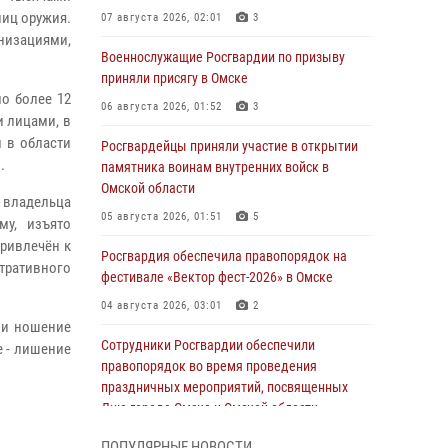
ниц оружия.
07 августа 2026, 02:01
3
изациями,
Военнослужащие Росгвардии по призыву
приняли присягу в Омске
о более 12
06 августа 2026, 01:52
3
 лицами, в
 в области
Росгвардейцы приняли участие в открытии
.
памятника воинам внутренних войск в
Омской области
о владельца
05 августа 2026, 01:51
5
му, изъято
ривлечён к
Росгвардия обеспечила правопорядок на
тративного
фестивале «Вектор фест-2026» в Омске
04 августа 2026, 03:01
2
е и ношение
Сотрудники Росгвардии обеспечили
е - лишение
правопорядок во время проведения
праздничных мероприятий, посвященных
Дню города Омска и Омской области
03 августа 2026, 01:34
6
ПОПУЛЯРНЫЕ НОВОСТИ