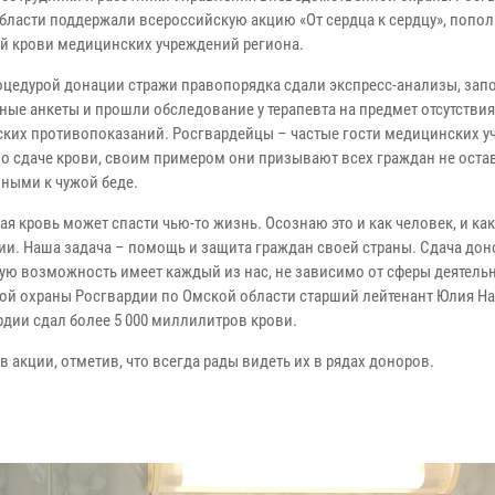
бласти поддержали всероссийскую акцию «От сердца к сердцу», попол
й крови медицинских учреждений региона.
оцедурой донации стражи правопорядка сдали экспресс-анализы, зап
ные анкеты и прошли обследование у терапевта на предмет отсутствия
ких противопоказаний. Росгвардейцы – частые гости медицинских 
по сдаче крови, своим примером они призывают всех граждан не оста
ными к чужой беде.
я кровь может спасти чью-то жизнь. Осознаю это и как человек, и ка
ии. Наша задача – помощь и защита граждан своей страны. Сдача до
ую возможность имеет каждый из нас, не зависимо от сферы деятель
ой охраны Росгвардии по Омской области старший лейтенант Юлия Н
рдии сдал более 5 000 миллилитров крови.
 акции, отметив, что всегда рады видеть их в рядах доноров.