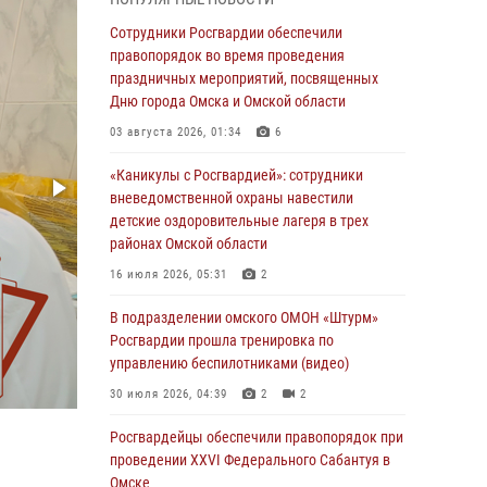
Всероссийская акция «Каникулы с
Сотрудники Росгвардии обеспечили
Росгвардией» продолжается в Омской
правопорядок во время проведения
области
праздничных мероприятий, посвященных
Дню города Омска и Омской области
31 июля 2026, 09:22
1
03 августа 2026, 01:34
6
В подразделении омского ОМОН «Штурм»
Росгвардии прошла тренировка по
«Каникулы с Росгвардией»: сотрудники
управлению беспилотниками (видео)
вневедомственной охраны навестили
детские оздоровительные лагеря в трех
30 июля 2026, 04:39
2
2
районах Омской области
Росгвардия обеспечила безопасность
16 июля 2026, 05:31
2
уникального передвижного музея «Поезд
Победы» в Омске
В подразделении омского ОМОН «Штурм»
Росгвардии прошла тренировка по
29 июля 2026, 01:49
2
управлению беспилотниками (видео)
Росгвардейцы приняли участие в крестном
30 июля 2026, 04:39
2
2
ходе в День крещения Руси в Омске
Росгвардейцы обеcпечили правопорядок при
28 июля 2026, 01:44
6
проведении XXVI Федерального Сабантуя в
Омске
При содействии спецназа Росгвардии