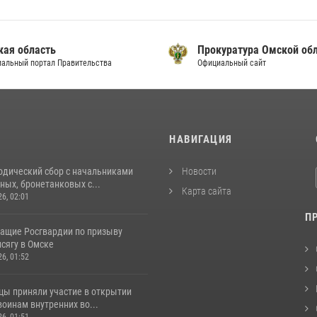
кая область
Прокуратура Омской об
альный портал Правительства
Официальный сайт
И
НАВИГАЦИЯ
одический сбор с начальниками
Новости
ых, бронетанковых с...
Карта сайта
26, 02:01
П
ащие Росгвардии по призыву
сягу в Омске
26, 01:52
цы приняли участие в открытии
оинам внутренних во...