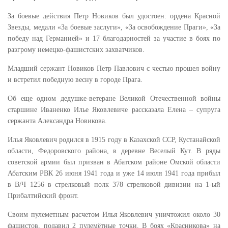
За боевые действия Петр Новиков был удостоен: ордена Красной
Звезды, медали «За боевые заслуги», «За освобождение Праги», «За
победу над Германией» и 17 благодарностей за участие в боях по
разгрому немецко-фашистских захватчиков.
Младший сержант Новиков Петр Павлович с честью прошел войну
и встретил победную весну в городе Прага.
Об еще одном дедушке-ветеране Великой Отечественной войны
старшине Иваненко Илье Яковлевиче рассказала Елена – супруга
сержанта Александра Новикова.
Илья Яковлевич родился в 1915 году в Казахской ССР, Кустанайской
области, Федоровского района, в деревне Веселый Кут. В ряды
советской армии был призван в Абатском районе Омской области
Абатским РВК 26 июня 1941 года и уже 14 июля 1941 года прибыл
в В/Ч 1256 в стрелковый полк 378 стрелковой дивизии на 1-ый
Прибалтийский фронт.
Своим пулеметным расчетом Илья Яковлевич уничтожил около 30
фашистов, подавил 2 пулемётные точки. В боях «Красникова» на