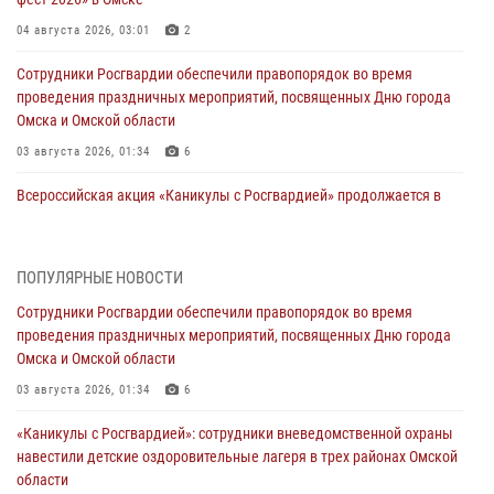
04 августа 2026, 03:01
2
Сотрудники Росгвардии обеспечили правопорядок во время
проведения праздничных мероприятий, посвященных Дню города
Омска и Омской области
03 августа 2026, 01:34
6
Всероссийская акция «Каникулы с Росгвардией» продолжается в
Омской области
31 июля 2026, 09:22
1
ПОПУЛЯРНЫЕ НОВОСТИ
В подразделении омского ОМОН «Штурм» Росгвардии прошла
Сотрудники Росгвардии обеспечили правопорядок во время
тренировка по управлению беспилотниками (видео)
проведения праздничных мероприятий, посвященных Дню города
30 июля 2026, 04:39
2
2
Омска и Омской области
Росгвардия обеспечила безопасность уникального передвижного
03 августа 2026, 01:34
6
музея «Поезд Победы» в Омске
«Каникулы с Росгвардией»: сотрудники вневедомственной охраны
29 июля 2026, 01:49
2
навестили детские оздоровительные лагеря в трех районах Омской
области
Росгвардейцы приняли участие в крестном ходе в День крещения