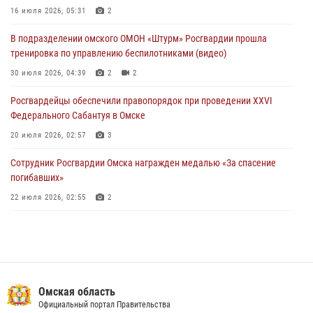
Руси в Омске
16 июля 2026, 05:31
2
28 июля 2026, 01:44
6
В подразделении омского ОМОН «Штурм» Росгвардии прошла
тренировка по управлению беспилотниками (видео)
При содействии спецназа Росгвардии пресечены нарушения
миграционного законодательства в Омске (видео)
30 июля 2026, 04:39
2
2
27 июля 2026, 07:54
2
1
Росгвардейцы обеcпечили правопорядок при проведении XXVI
Федерального Сабантуя в Омске
20 июля 2026, 02:57
3
Сотрудник Росгвардии Омска награжден медалью «За спасение
погибавших»
22 июля 2026, 02:55
2
В Омске более 60 новобранцев Росгвардии приняли Военную
присягу
21 июля 2026, 03:36
7
Росгвардия обеспечила безопасность уникального передвижного
Омская область
музея «Поезд Победы» в Омске
Официальный портал Правительства