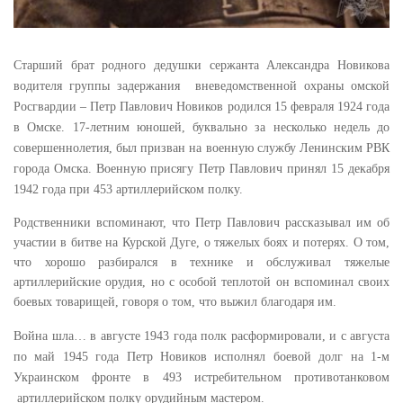
Старший брат родного дедушки сержанта Александра Новикова
водителя группы задержания
вневедомственной охраны омской
Росгвардии – Петр Павлович Новиков родился 15 февраля 1924 года
в Омске. 17-летним юношей, буквально за несколько недель до
совершеннолетия, был призван на военную службу Ленинским РВК
города Омска. Военную присягу Петр Павлович принял 15 декабря
1942 года при 453 артиллерийском полку.
Родственники вспоминают, что Петр Павлович рассказывал им об
участии в битве на Курской Дуге, о тяжелых боях и потерях. О том,
что хорошо разбирался в технике и обслуживал тяжелые
артиллерийские орудия, но с особой теплотой он вспоминал своих
боевых товарищей, говоря о том, что выжил благодаря им.
Война шла… в августе 1943 года полк расформировали, и с августа
по май 1945 года Петр Новиков исполнял боевой долг на 1-м
Украинском фронте в 493 истребительном противотанковом
артиллерийском полку орудийным мастером.