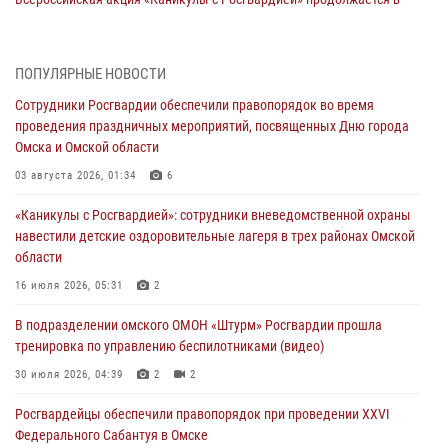
Омской области
31 июля 2026, 09:22
1
ПОПУЛЯРНЫЕ НОВОСТИ
В подразделении омского ОМОН «Штурм» Росгвардии прошла
Сотрудники Росгвардии обеспечили правопорядок во время
тренировка по управлению беспилотниками (видео)
проведения праздничных мероприятий, посвященных Дню города
30 июля 2026, 04:39
2
2
Омска и Омской области
Росгвардия обеспечила безопасность уникального передвижного
03 августа 2026, 01:34
6
музея «Поезд Победы» в Омске
«Каникулы с Росгвардией»: сотрудники вневедомственной охраны
29 июля 2026, 01:49
2
навестили детские оздоровительные лагеря в трех районах Омской
области
Росгвардейцы приняли участие в крестном ходе в День крещения
Руси в Омске
16 июля 2026, 05:31
2
28 июля 2026, 01:44
6
В подразделении омского ОМОН «Штурм» Росгвардии прошла
тренировка по управлению беспилотниками (видео)
При содействии спецназа Росгвардии пресечены нарушения
миграционного законодательства в Омске (видео)
30 июля 2026, 04:39
2
2
27 июля 2026, 07:54
2
1
Росгвардейцы обеcпечили правопорядок при проведении XXVI
Федерального Сабантуя в Омске