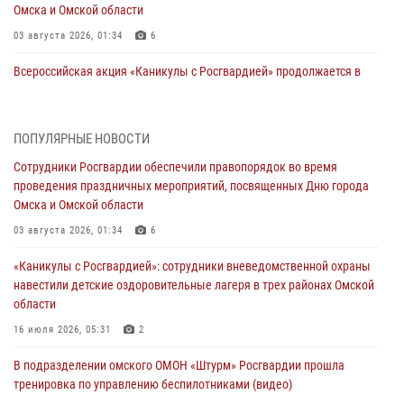
Омска и Омской области
03 августа 2026, 01:34
6
Всероссийская акция «Каникулы с Росгвардией» продолжается в
Омской области
31 июля 2026, 09:22
1
ПОПУЛЯРНЫЕ НОВОСТИ
В подразделении омского ОМОН «Штурм» Росгвардии прошла
Сотрудники Росгвардии обеспечили правопорядок во время
тренировка по управлению беспилотниками (видео)
проведения праздничных мероприятий, посвященных Дню города
30 июля 2026, 04:39
2
2
Омска и Омской области
Росгвардия обеспечила безопасность уникального передвижного
03 августа 2026, 01:34
6
музея «Поезд Победы» в Омске
«Каникулы с Росгвардией»: сотрудники вневедомственной охраны
29 июля 2026, 01:49
2
навестили детские оздоровительные лагеря в трех районах Омской
области
Росгвардейцы приняли участие в крестном ходе в День крещения
Руси в Омске
16 июля 2026, 05:31
2
28 июля 2026, 01:44
6
В подразделении омского ОМОН «Штурм» Росгвардии прошла
тренировка по управлению беспилотниками (видео)
При содействии спецназа Росгвардии пресечены нарушения