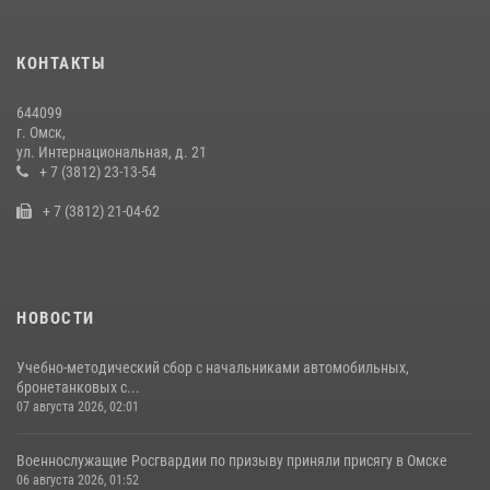
28 июля 2026, 01:44
6
Росгвардия подвела итоги добровольной сдачи оружия в Омской
КОНТАКТЫ
области
10 июля 2026, 06:04
644099
г. Омск,
Cотрудники ОМОН "Штурм" Росгвардии отработали навыки
ул. Интернациональная, д. 21
пилотирования БПЛА в Омске
+ 7 (3812) 23-13-54
14 июля 2026, 03:44
1
+ 7 (3812) 21-04-62
НОВОСТИ
Учебно-методический сбор с начальниками автомобильных,
бронетанковых с...
07 августа 2026, 02:01
Военнослужащие Росгвардии по призыву приняли присягу в Омске
06 августа 2026, 01:52