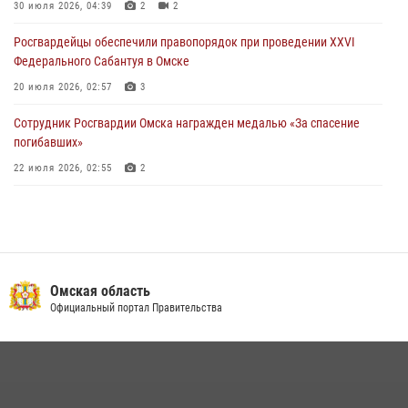
миграционного законодательства в Омске (видео)
30 июля 2026, 04:39
2
2
27 июля 2026, 07:54
2
1
Росгвардейцы обеcпечили правопорядок при проведении XXVI
Федерального Сабантуя в Омске
20 июля 2026, 02:57
3
Сотрудник Росгвардии Омска награжден медалью «За спасение
погибавших»
22 июля 2026, 02:55
2
В Омске более 60 новобранцев Росгвардии приняли Военную
присягу
21 июля 2026, 03:36
7
Росгвардия обеспечила безопасность уникального передвижного
Омская область
музея «Поезд Победы» в Омске
Официальный портал Правительства
29 июля 2026, 01:49
2
Росгвардейцы приняли участие в крестном ходе в День крещения
Руси в Омске