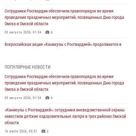
Сотрудники Росгвардии обеспечили правопорядок во время
проведения праздничных мероприятий, посвященных Дню города
Омска и Омской области
03 августа 2026, 01:34
6
Всероссийская акция «Каникулы с Росгвардией» продолжается в
Омской области
31 июля 2026, 09:22
1
ПОПУЛЯРНЫЕ НОВОСТИ
В подразделении омского ОМОН «Штурм» Росгвардии прошла
Сотрудники Росгвардии обеспечили правопорядок во время
тренировка по управлению беспилотниками (видео)
проведения праздничных мероприятий, посвященных Дню города
30 июля 2026, 04:39
2
2
Омска и Омской области
Росгвардия обеспечила безопасность уникального передвижного
03 августа 2026, 01:34
6
музея «Поезд Победы» в Омске
«Каникулы с Росгвардией»: сотрудники вневедомственной охраны
29 июля 2026, 01:49
2
навестили детские оздоровительные лагеря в трех районах Омской
области
Росгвардейцы приняли участие в крестном ходе в День крещения
Руси в Омске
16 июля 2026, 05:31
2