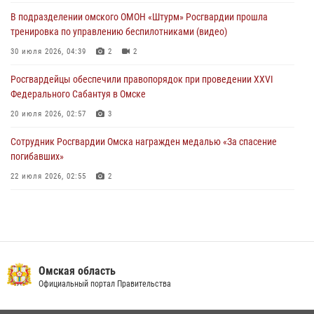
28 июля 2026, 01:44
6
В подразделении омского ОМОН «Штурм» Росгвардии прошла
тренировка по управлению беспилотниками (видео)
При содействии спецназа Росгвардии пресечены нарушения
миграционного законодательства в Омске (видео)
30 июля 2026, 04:39
2
2
27 июля 2026, 07:54
2
1
Росгвардейцы обеcпечили правопорядок при проведении XXVI
Федерального Сабантуя в Омске
20 июля 2026, 02:57
3
Сотрудник Росгвардии Омска награжден медалью «За спасение
погибавших»
22 июля 2026, 02:55
2
В Омске более 60 новобранцев Росгвардии приняли Военную
присягу
21 июля 2026, 03:36
7
Росгвардейцы приняли участие в крестном ходе в День крещения
Омская область
Руси в Омске
Официальный портал Правительства
28 июля 2026, 01:44
6