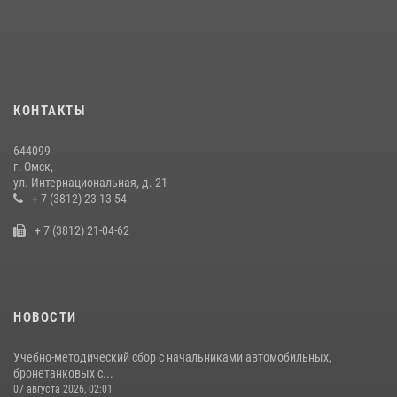
Росгвардия обеспечила безопасность уникального передвижного
музея «Поезд Победы» в Омске
29 июля 2026, 01:49
2
Cотрудники ОМОН "Штурм" Росгвардии отработали навыки
КОНТАКТЫ
пилотирования БПЛА в Омске
14 июля 2026, 03:44
1
644099
г. Омск,
Росгвардия подвела итоги добровольной сдачи оружия в Омской
ул. Интернациональная, д. 21
области
+ 7 (3812) 23-13-54
10 июля 2026, 06:04
+ 7 (3812) 21-04-62
НОВОСТИ
Учебно-методический сбор с начальниками автомобильных,
бронетанковых с...
07 августа 2026, 02:01