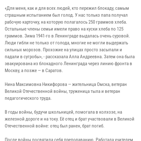
«Для меня, как и для всех людей, кто пережил блокаду, самым
страшным испытанием был голод. У нас только папа получал
рабочую карточку, на которую полагалось 250 граммов хлеба.
Остальные члены семьи имели право на куски хлеба по 125
граммов. Зима 1941-го в Ленинграде выдалась очень суровой.
Люди гибли не только от голода, многие не могли выдержать
сильных морозов. Прохожие на улицах просто засыпали и
падали в сугробы», - рассказала Алла Андреевна. Затем она была
эвакуирована из блокадного Ленинграда через линию фронта в
Москву, а позже — в Саратов.
Нина Максимовна Никифорова — жительница Омска, ветеран
Великой Отечественной войны, труженица тыла и ветеран
педагогического труда.
В годы войны, будучи школьницей, помогала в колхозе, на
железной дороге и на току. Её отец и брат участвовали в Великой
Отечественной войне: отец был ранен, брат погиб.
После войны посвятила себя преподаванию. Работала учителем