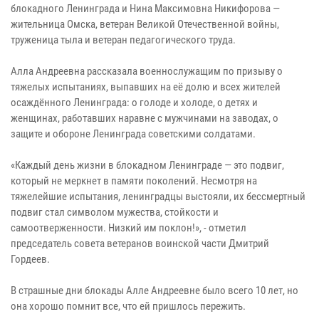
блокадного Ленинграда и Нина Максимовна Никифорова —
жительница Омска, ветеран Великой Отечественной войны,
труженица тыла и ветеран педагогического труда.
Алла Андреевна рассказала военнослужащим по призыву о
тяжелых испытаниях, выпавших на её долю и всех жителей
осаждённого Ленинграда: о голоде и холоде, о детях и
женщинах, работавших наравне с мужчинами на заводах, о
защите и обороне Ленинграда советскими солдатами.
«Каждый день жизни в блокадном Ленинграде — это подвиг,
который не меркнет в памяти поколений. Несмотря на
тяжелейшие испытания, ленинградцы выстояли, их бессмертный
подвиг стал символом мужества, стойкости и
самоотверженности. Низкий им поклон!», - отметил
председатель совета ветеранов воинской части Дмитрий
Гордеев.
В страшные дни блокады Алле Андреевне было всего 10 лет, но
она хорошо помнит все, что ей пришлось пережить.