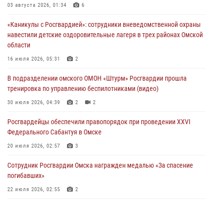
Росгвардия обеспечила безопасность уникального передвижного
03 августа 2026, 01:34
6
музея «Поезд Победы» в Омске
«Каникулы с Росгвардией»: сотрудники вневедомственной охраны
29 июля 2026, 01:49
2
навестили детские оздоровительные лагеря в трех районах Омской
области
Росгвардейцы приняли участие в крестном ходе в День крещения
Руси в Омске
16 июля 2026, 05:31
2
28 июля 2026, 01:44
6
В подразделении омского ОМОН «Штурм» Росгвардии прошла
тренировка по управлению беспилотниками (видео)
При содействии спецназа Росгвардии пресечены нарушения
миграционного законодательства в Омске (видео)
30 июля 2026, 04:39
2
2
27 июля 2026, 07:54
2
1
Росгвардейцы обеcпечили правопорядок при проведении XXVI
Федерального Сабантуя в Омске
20 июля 2026, 02:57
3
Сотрудник Росгвардии Омска награжден медалью «За спасение
погибавших»
22 июля 2026, 02:55
2
В Омске более 60 новобранцев Росгвардии приняли Военную
присягу