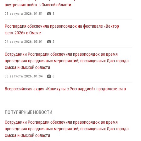
внутренних войск в Омской области
05 августа 2026, 01:51
5
Росгвардия обеспечила правопорядок на фестивале «Вектор
фест-2026» в Омске
04 августа 2026, 03:01
2
Сотрудники Росгвардии обеспечили правопорядок во время
проведения праздничных мероприятий, посвященных Дню города
Омска и Омской области
03 августа 2026, 01:34
6
Всероссийская акция «Каникулы с Росгвардией» продолжается в
Омской области
31 июля 2026, 09:22
1
ПОПУЛЯРНЫЕ НОВОСТИ
В подразделении омского ОМОН «Штурм» Росгвардии прошла
Сотрудники Росгвардии обеспечили правопорядок во время
тренировка по управлению беспилотниками (видео)
проведения праздничных мероприятий, посвященных Дню города
30 июля 2026, 04:39
2
2
Омска и Омской области