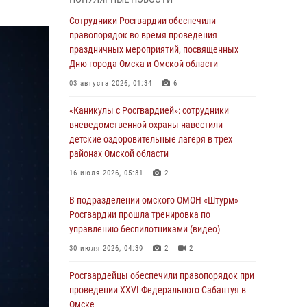
Всероссийская акция «Каникулы с
Сотрудники Росгвардии обеспечили
Росгвардией» продолжается в Омской
правопорядок во время проведения
области
праздничных мероприятий, посвященных
Дню города Омска и Омской области
31 июля 2026, 09:22
1
03 августа 2026, 01:34
6
В подразделении омского ОМОН «Штурм»
Росгвардии прошла тренировка по
«Каникулы с Росгвардией»: сотрудники
управлению беспилотниками (видео)
вневедомственной охраны навестили
детские оздоровительные лагеря в трех
30 июля 2026, 04:39
2
2
районах Омской области
Росгвардия обеспечила безопасность
16 июля 2026, 05:31
2
уникального передвижного музея «Поезд
Победы» в Омске
В подразделении омского ОМОН «Штурм»
Росгвардии прошла тренировка по
29 июля 2026, 01:49
2
управлению беспилотниками (видео)
Росгвардейцы приняли участие в крестном
30 июля 2026, 04:39
2
2
ходе в День крещения Руси в Омске
Росгвардейцы обеcпечили правопорядок при
28 июля 2026, 01:44
6
проведении XXVI Федерального Сабантуя в
Омске
При содействии спецназа Росгвардии