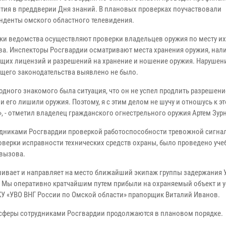
тия в преддверии Дня знаний. В плановых проверках поучаствовали
нденты омского областного телевидения.
ки ведомства осуществляют проверки владельцев оружия по месту их
ва. Инспекторы Росгвардии осматривают места хранения оружия, нал
щих лицензий и разрешений на хранение и ношение оружия. Нарушен
щего законодательства выявлено не было.
одного знакомого была ситуация, что он не успел продлить разрешени
и его лишили оружия. Поэтому, я с этим делом не шучу и отношусь к э
», - отметил владелец гражданского огнестрельного оружия Артем Зур
дниками Росгвардии проверкой работоспособности тревожной сигна
роверки исправности технических средств охраны, было проведено уче
 вызова.
ашивает и направляет на место ближайший экипаж группы задержания
 Мы оперативно кратчайшим путем прибыли на охраняемый объект и 
КУ «УВО ВНГ России по Омской области» прапорщик Виталий Иванов.
 сферы сотрудниками Росгвардии продолжаются в плановом порядке.