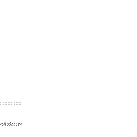
отработали навыки пилотирования БПЛА в
Омске
14 июля 2026, 03:44
1
Росгвардия подвела итоги добровольной
сдачи оружия в Омской области
10 июля 2026, 06:04
кой области