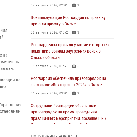
07 августа 2026, 02:01
3
Военнослужащие Росгвардии по призыву
приняли присягу в Омске
ичия
06 августа 2026, 01:52
3
ий
Росгвардейцы приняли участие в открытии
памятника воинам внутренних войск в
е на
Омской области
тому очень
05 августа 2026, 01:51
5
наджан.
Росгвардия обеспечила правопорядок на
лизации на
фестивале «Вектор фест-2026» в Омске
бно-
04 августа 2026, 03:01
2
 Управления
Сотрудники Росгвардии обеспечили
установили
правопорядок во время проведения
праздничных мероприятий, посвященных
Дню города Омска и Омской области
03 августа 2026, 01:34
6
ПОПУЛЯРНЫЕ НОВОСТИ