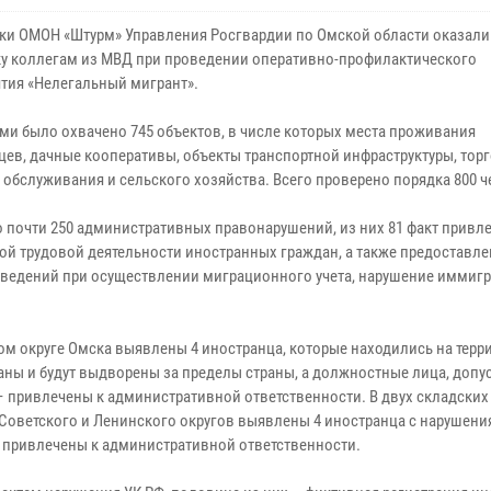
ки ОМОН «Штурм» Управления Росгвардии по Омской области оказал
у коллегам из МВД при проведении оперативно-профилактического
тия «Нелегальный мигрант».
ми было охвачено 745 объектов, в числе которых места проживания
цев, дачные кооперативы, объекты транспортной инфраструктуры, торг
 обслуживания и сельского хозяйства. Всего проверено порядка 800 ч
 почти 250 административных правонарушений, из них 81 факт привле
ой трудовой деятельности иностранных граждан, а также предоставл
ведений при осуществлении миграционного учета, нарушение иммиг
ом округе Омска выявлены 4 иностранца, которые находились на терр
аны и будут выдворены за пределы страны, а должностные лица, допу
– привлечены к административной ответственности. В двух складских
Советского и Ленинского округов выявлены 4 иностранца с нарушен
и привлечены к административной ответственности.