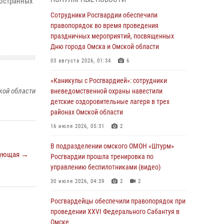
ностранных
Всероссийская акция «Каникулы с
Сотрудники Росгвардии обеспечили
Росгвардией» продолжается в Омской
правопорядок во время проведения
области
праздничных мероприятий, посвященных
Дню города Омска и Омской области
31 июля 2026, 09:22
1
03 августа 2026, 01:34
6
В подразделении омского ОМОН «Штурм»
Росгвардии прошла тренировка по
«Каникулы с Росгвардией»: сотрудники
управлению беспилотниками (видео)
кой области
вневедомственной охраны навестили
детские оздоровительные лагеря в трех
30 июля 2026, 04:39
2
2
районах Омской области
Росгвардия обеспечила безопасность
16 июля 2026, 05:31
2
уникального передвижного музея «Поезд
Победы» в Омске
В подразделении омского ОМОН «Штурм»
ующая →
Росгвардии прошла тренировка по
29 июля 2026, 01:49
2
управлению беспилотниками (видео)
Росгвардейцы приняли участие в крестном
30 июля 2026, 04:39
2
2
ходе в День крещения Руси в Омске
Росгвардейцы обеcпечили правопорядок при
28 июля 2026, 01:44
6
проведении XXVI Федерального Сабантуя в
Омске
При содействии спецназа Росгвардии