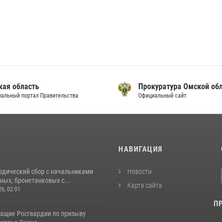
кая область
Прокуратура Омской об
альный портал Правительства
Официальный сайт
И
НАВИГАЦИЯ
одический сбор с начальниками
Новости
ых, бронетанковых с...
Карта сайта
26, 02:01
П
ащие Росгвардии по призыву