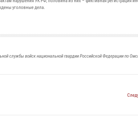
фактам нарушения УК РФ, половина из них – фиктивная регистрация и
уждены уголовные дела.
ьной службы войск национальной гвардии Российской Федерации по Омс
След