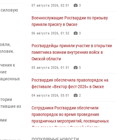
07 августа 2026, 02:01
3
и силовую
Военнослужащие Росгвардии по призыву
приняли присягу в Омске
06 августа 2026, 01:52
3
овли,
Росгвардейцы приняли участие в открытии
еловек.
памятника воинам внутренних войск в
Омской области
чения к
05 августа 2026, 01:51
5
ение
рационных
Росгвардия обеспечила правопорядок на
фестивале «Вектор фест-2026» в Омске
04 августа 2026, 03:01
2
итории
стившие их
Сотрудники Росгвардии обеспечили
правопорядок во время проведения
иями
праздничных мероприятий, посвященных
Дню города Омска и Омской области
03 августа 2026, 01:34
6
ПОПУЛЯРНЫЕ НОВОСТИ