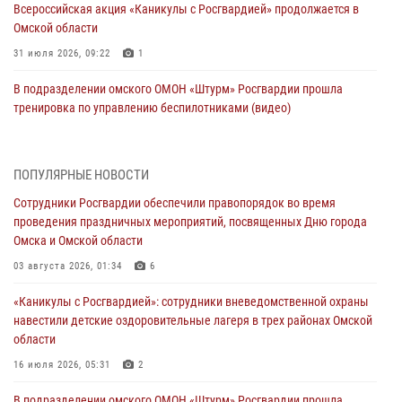
Всероссийская акция «Каникулы с Росгвардией» продолжается в
Омской области
31 июля 2026, 09:22
1
В подразделении омского ОМОН «Штурм» Росгвардии прошла
тренировка по управлению беспилотниками (видео)
30 июля 2026, 04:39
1
2
Росгвардия обеспечила безопасность уникального передвижного
ПОПУЛЯРНЫЕ НОВОСТИ
музея «Поезд Победы» в Омске
Сотрудники Росгвардии обеспечили правопорядок во время
29 июля 2026, 01:49
2
проведения праздничных мероприятий, посвященных Дню города
Омска и Омской области
Росгвардейцы приняли участие в крестном ходе в День крещения
Руси в Омске
03 августа 2026, 01:34
6
28 июля 2026, 01:44
6
«Каникулы с Росгвардией»: сотрудники вневедомственной охраны
навестили детские оздоровительные лагеря в трех районах Омской
При содействии спецназа Росгвардии пресечены нарушения
области
миграционного законодательства в Омске (видео)
16 июля 2026, 05:31
2
27 июля 2026, 07:54
2
1
В подразделении омского ОМОН «Штурм» Росгвардии прошла