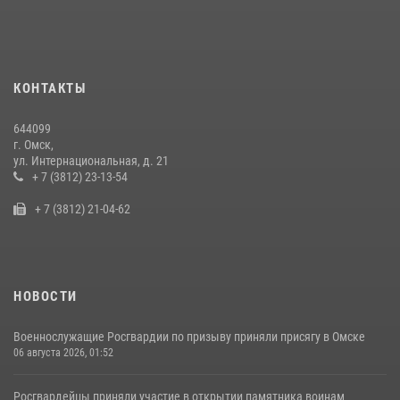
Руси в Омске
28 июля 2026, 01:44
6
Cотрудники ОМОН "Штурм" Росгвардии отработали навыки
КОНТАКТЫ
пилотирования БПЛА в Омске
14 июля 2026, 03:44
1
644099
г. Омск,
Росгвардия подвела итоги добровольной сдачи оружия в Омской
ул. Интернациональная, д. 21
области
+ 7 (3812) 23-13-54
10 июля 2026, 06:04
+ 7 (3812) 21-04-62
НОВОСТИ
Военнослужащие Росгвардии по призыву приняли присягу в Омске
06 августа 2026, 01:52
Росгвардейцы приняли участие в открытии памятника воинам