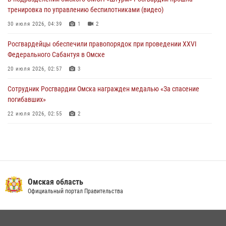
Росгвардия обеспечила правопорядок на концерте группы IOWA в
тренировка по управлению беспилотниками (видео)
Омске
30 июля 2026, 04:39
1
2
27 июля 2026, 01:42
2
Росгвардейцы обеcпечили правопорядок при проведении XXVI
Федерального Сабантуя в Омске
20 июля 2026, 02:57
3
Сотрудник Росгвардии Омска награжден медалью «За спасение
погибавших»
22 июля 2026, 02:55
2
В Омске более 60 новобранцев Росгвардии приняли Военную
присягу
21 июля 2026, 03:36
7
Росгвардия обеспечила безопасность уникального передвижного
Омская область
музея «Поезд Победы» в Омске
Официальный портал Правительства
29 июля 2026, 01:49
2
Росгвардейцы приняли участие в крестном ходе в День крещения