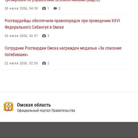
Омске
30 июля 2026, 04:39
1
2
27 июля 2026, 01:42
2
Росгвардейцы обеcпечили правопорядок при проведении XXVI
Федерального Сабантуя в Омске
20 июля 2026, 02:57
3
Сотрудник Росгвардии Омска награжден медалью «За спасение
погибавших»
22 июля 2026, 02:55
2
В Омске более 60 новобранцев Росгвардии приняли Военную
присягу
21 июля 2026, 03:36
7
Cотрудники ОМОН "Штурм" Росгвардии отработали навыки
Омская область
пилотирования БПЛА в Омске
Официальный портал Правительства
14 июля 2026, 03:44
1
Росгвардейцы приняли участие в крестном ходе в День крещения
Руси в Омске