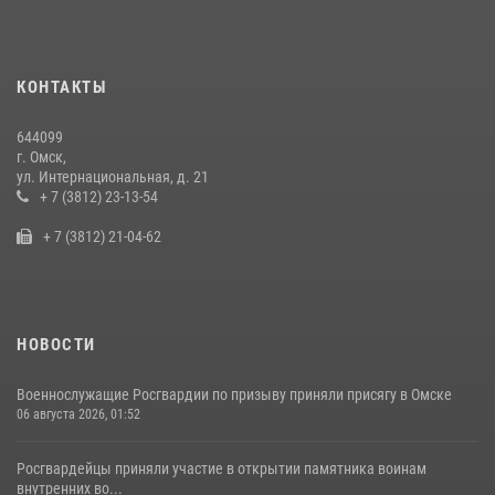
28 июля 2026, 01:44
6
Росгвардия подвела итоги добровольной сдачи оружия в Омской
КОНТАКТЫ
области
10 июля 2026, 06:04
644099
г. Омск,
Росгвардия обеспечила безопасность уникального передвижного
ул. Интернациональная, д. 21
музея «Поезд Победы» в Омске
+ 7 (3812) 23-13-54
29 июля 2026, 01:49
2
+ 7 (3812) 21-04-62
НОВОСТИ
Военнослужащие Росгвардии по призыву приняли присягу в Омске
06 августа 2026, 01:52
Росгвардейцы приняли участие в открытии памятника воинам
внутренних во...