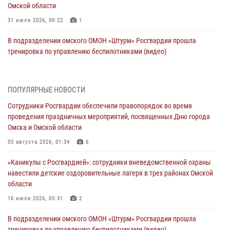
Омской области
31 июля 2026, 09:22
1
В подразделении омского ОМОН «Штурм» Росгвардии прошла
тренировка по управлению беспилотниками (видео)
30 июля 2026, 04:39
1
2
Росгвардия обеспечила безопасность уникального передвижного
ПОПУЛЯРНЫЕ НОВОСТИ
музея «Поезд Победы» в Омске
Сотрудники Росгвардии обеспечили правопорядок во время
29 июля 2026, 01:49
2
проведения праздничных мероприятий, посвященных Дню города
Омска и Омской области
Росгвардейцы приняли участие в крестном ходе в День крещения
Руси в Омске
03 августа 2026, 01:34
6
28 июля 2026, 01:44
6
«Каникулы с Росгвардией»: сотрудники вневедомственной охраны
навестили детские оздоровительные лагеря в трех районах Омской
При содействии спецназа Росгвардии пресечены нарушения
области
миграционного законодательства в Омске (видео)
16 июля 2026, 05:31
2
27 июля 2026, 07:54
2
1
В подразделении омского ОМОН «Штурм» Росгвардии прошла
Росгвардия обеспечила правопорядок на концерте группы IOWA в
тренировка по управлению беспилотниками (видео)