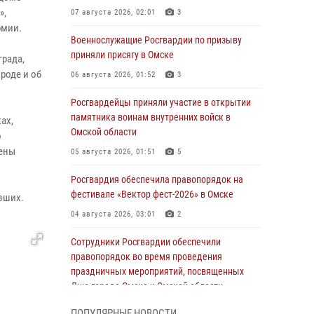
»,
07 августа 2026, 02:01
3
рмии.
Военнослужащие Росгвардии по призыву
приняли присягу в Омске
града,
роде и об
06 августа 2026, 01:52
3
Росгвардейцы приняли участие в открытии
памятника воинам внутренних войск в
хах,
Омской области
о
чены
05 августа 2026, 01:51
5
Росгвардия обеспечила правопорядок на
фестивале «Вектор фест-2026» в Омске
вших.
04 августа 2026, 03:01
2
Сотрудники Росгвардии обеспечили
правопорядок во время проведения
праздничных мероприятий, посвященных
Дню города Омска и Омской области
03 августа 2026, 01:34
6
ПОПУЛЯРНЫЕ НОВОСТИ