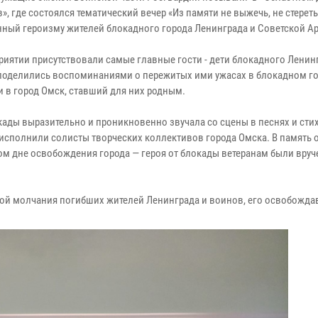
», где состоялся тематический вечер «Из памяти не выжечь, не стереть
ный героизму жителей блокадного города Ленинграда и Советской А
риятии присутствовали самые главные гости - дети блокадного Ленин
поделились воспоминаниями о пережитых ими ужасах в блокадном го
и в город Омск, ставший для них родным.
кады выразительно и проникновенно звучала со сцены в песнях и сти
исполнили солисты творческих коллективов города Омска. В память 
ом дне освобождения города — героя от блокады ветеранам были вру
ой молчания погибших жителей Ленинграда и воинов, его освобожда