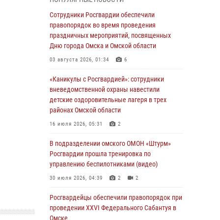
Всероссийская акция «Каникулы с
Сотрудники Росгвардии обеспечили
Росгвардией» продолжается в Омской
правопорядок во время проведения
области
праздничных мероприятий, посвященных
Дню города Омска и Омской области
31 июля 2026, 09:22
1
03 августа 2026, 01:34
6
В подразделении омского ОМОН «Штурм»
Росгвардии прошла тренировка по
«Каникулы с Росгвардией»: сотрудники
управлению беспилотниками (видео)
вневедомственной охраны навестили
детские оздоровительные лагеря в трех
30 июля 2026, 04:39
2
2
районах Омской области
Росгвардия обеспечила безопасность
16 июля 2026, 05:31
2
уникального передвижного музея «Поезд
Победы» в Омске
В подразделении омского ОМОН «Штурм»
Росгвардии прошла тренировка по
29 июля 2026, 01:49
2
управлению беспилотниками (видео)
Росгвардейцы приняли участие в крестном
30 июля 2026, 04:39
2
2
ходе в День крещения Руси в Омске
Росгвардейцы обеcпечили правопорядок при
28 июля 2026, 01:44
6
проведении XXVI Федерального Сабантуя в
Омске
При содействии спецназа Росгвардии