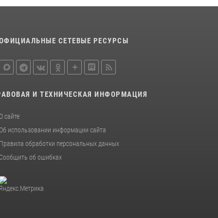
отработали навыки пилотирования БПЛА в
Омске
14 июля 2026, 03:44
1
ОФИЦИАЛЬНЫЕ СЕТЕВЫЕ РЕСУРСЫ
Росгвардия подвела итоги добровольной
сдачи оружия в Омской области
10 июля 2026, 06:04
РАВОВАЯ И ТЕХНИЧЕСКАЯ ИНФОРМАЦИЯ
О сайте
Об использовании информации сайта
Правила обработки персональных данных
Сообщить об ошибках