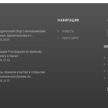
И
НАВИГАЦИЯ
одический сбор с начальниками
Новости
ых, бронетанковых с...
Карта сайта
26, 02:01
П
ащие Росгвардии по призыву
сягу в Омске
26, 01:52
цы приняли участие в открытии
оинам внутренних во...
26, 01:51