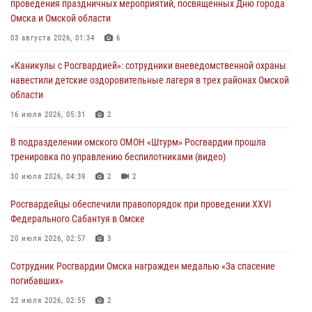
проведения праздничных мероприятий, посвященных Дню города
30 июля 2026, 04:39
2
2
Омска и Омской области
Росгвардия обеспечила безопасность уникального передвижного
03 августа 2026, 01:34
6
музея «Поезд Победы» в Омске
«Каникулы с Росгвардией»: сотрудники вневедомственной охраны
29 июля 2026, 01:49
2
навестили детские оздоровительные лагеря в трех районах Омской
области
Росгвардейцы приняли участие в крестном ходе в День крещения
Руси в Омске
16 июля 2026, 05:31
2
28 июля 2026, 01:44
6
В подразделении омского ОМОН «Штурм» Росгвардии прошла
тренировка по управлению беспилотниками (видео)
При содействии спецназа Росгвардии пресечены нарушения
миграционного законодательства в Омске (видео)
30 июля 2026, 04:39
2
2
27 июля 2026, 07:54
2
1
Росгвардейцы обеcпечили правопорядок при проведении XXVI
Федерального Сабантуя в Омске
20 июля 2026, 02:57
3
Сотрудник Росгвардии Омска награжден медалью «За спасение
погибавших»
22 июля 2026, 02:55
2