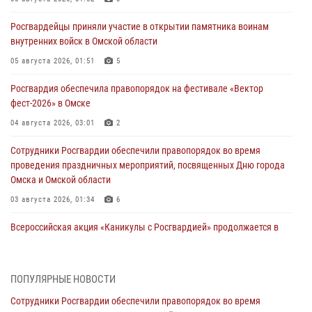
Росгвардейцы приняли участие в открытии памятника воинам
внутренних войск в Омской области
05 августа 2026, 01:51
5
Росгвардия обеспечила правопорядок на фестивале «Вектор
фест-2026» в Омске
04 августа 2026, 03:01
2
Сотрудники Росгвардии обеспечили правопорядок во время
проведения праздничных мероприятий, посвященных Дню города
Омска и Омской области
03 августа 2026, 01:34
6
Всероссийская акция «Каникулы с Росгвардией» продолжается в
Омской области
31 июля 2026, 09:22
1
ПОПУЛЯРНЫЕ НОВОСТИ
В подразделении омского ОМОН «Штурм» Росгвардии прошла
Сотрудники Росгвардии обеспечили правопорядок во время
тренировка по управлению беспилотниками (видео)