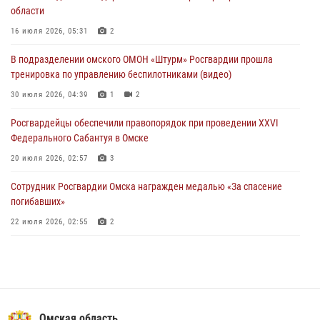
При содействии спецназа Росгвардии пресечены нарушения
области
миграционного законодательства в Омске (видео)
16 июля 2026, 05:31
2
27 июля 2026, 07:54
2
1
В подразделении омского ОМОН «Штурм» Росгвардии прошла
Росгвардия обеспечила правопорядок на концерте группы IOWA в
тренировка по управлению беспилотниками (видео)
Омске
30 июля 2026, 04:39
1
2
27 июля 2026, 01:42
2
Росгвардейцы обеcпечили правопорядок при проведении XXVI
Федерального Сабантуя в Омске
20 июля 2026, 02:57
3
Сотрудник Росгвардии Омска награжден медалью «За спасение
погибавших»
22 июля 2026, 02:55
2
В Омске более 60 новобранцев Росгвардии приняли Военную
присягу
21 июля 2026, 03:36
7
Cотрудники ОМОН "Штурм" Росгвардии отработали навыки
Омская область