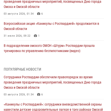
проведения праздничных мероприятий, посвященных Дню города
Омска и Омской области
03 августа 2026, 01:34
6
Всероссийская акция «Каникулы с Росгвардией» продолжается в
Омской области
31 июля 2026, 09:22
1
В подразделении омского ОМОН «Штурм» Росгвардии прошла
тренировка по управлению беспилотниками (видео)
30 июля 2026, 04:39
1
2
Росгвардия обеспечила безопасность уникального передвижного
ПОПУЛЯРНЫЕ НОВОСТИ
музея «Поезд Победы» в Омске
Сотрудники Росгвардии обеспечили правопорядок во время
29 июля 2026, 01:49
2
проведения праздничных мероприятий, посвященных Дню города
Омска и Омской области
Росгвардейцы приняли участие в крестном ходе в День крещения
Руси в Омске
03 августа 2026, 01:34
6
28 июля 2026, 01:44
6
«Каникулы с Росгвардией»: сотрудники вневедомственной охраны
навестили детские оздоровительные лагеря в трех районах Омской