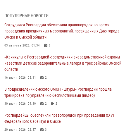
Омской области
31 июля 2026, 09:22
1
ПОПУЛЯРНЫЕ НОВОСТИ
В подразделении омского ОМОН «Штурм» Росгвардии прошла
Сотрудники Росгвардии обеспечили правопорядок во время
тренировка по управлению беспилотниками (видео)
проведения праздничных мероприятий, посвященных Дню города
30 июля 2026, 04:39
2
2
Омска и Омской области
Росгвардия обеспечила безопасность уникального передвижного
03 августа 2026, 01:34
6
музея «Поезд Победы» в Омске
«Каникулы с Росгвардией»: сотрудники вневедомственной охраны
29 июля 2026, 01:49
2
навестили детские оздоровительные лагеря в трех районах Омской
области
Росгвардейцы приняли участие в крестном ходе в День крещения
Руси в Омске
16 июля 2026, 05:31
2
28 июля 2026, 01:44
6
В подразделении омского ОМОН «Штурм» Росгвардии прошла
тренировка по управлению беспилотниками (видео)
При содействии спецназа Росгвардии пресечены нарушения
миграционного законодательства в Омске (видео)
30 июля 2026, 04:39
2
2
27 июля 2026, 07:54
2
1
Росгвардейцы обеcпечили правопорядок при проведении XXVI
Федерального Сабантуя в Омске
20 июля 2026, 02:57
3