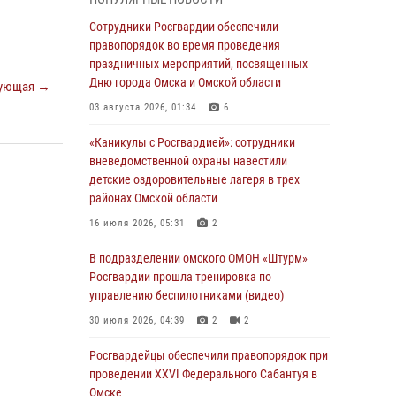
Всероссийская акция «Каникулы с
Сотрудники Росгвардии обеспечили
Росгвардией» продолжается в Омской
правопорядок во время проведения
области
праздничных мероприятий, посвященных
Дню города Омска и Омской области
ующая →
31 июля 2026, 09:22
1
03 августа 2026, 01:34
6
В подразделении омского ОМОН «Штурм»
Росгвардии прошла тренировка по
«Каникулы с Росгвардией»: сотрудники
управлению беспилотниками (видео)
вневедомственной охраны навестили
детские оздоровительные лагеря в трех
30 июля 2026, 04:39
2
2
районах Омской области
Росгвардия обеспечила безопасность
16 июля 2026, 05:31
2
уникального передвижного музея «Поезд
Победы» в Омске
В подразделении омского ОМОН «Штурм»
Росгвардии прошла тренировка по
29 июля 2026, 01:49
2
управлению беспилотниками (видео)
Росгвардейцы приняли участие в крестном
30 июля 2026, 04:39
2
2
ходе в День крещения Руси в Омске
Росгвардейцы обеcпечили правопорядок при
28 июля 2026, 01:44
6
проведении XXVI Федерального Сабантуя в
Омске
При содействии спецназа Росгвардии