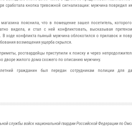
бря сработала кнопка тревожной сигнализации: мужчина повредил и
 магазина пояснила, что в помещение зашел посетитель, которого
атно видела, и стал с ней конфликтовать, высказывая претенз
а. В ходе конфликта пьяный мужчина облокотился о прилавок и повр
ебования возмещения ущерба скрылся.
приметы, росгвардейцы приступили к поиску и через непродолжител
во дворе жилого дома схожего по описанию мужчину.
0-летний гражданин был передан сотрудникам полиции для да
ьной службы войск национальной гвардии Российской Федерации по Омс