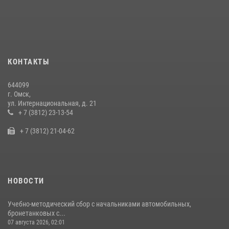
Росгвардия обеспечила безопасность уникального передвижного
музея «Поезд Победы» в Омске
29 июля 2026, 01:49
2
Cотрудники ОМОН "Штурм" Росгвардии отработали навыки
КОНТАКТЫ
пилотирования БПЛА в Омске
14 июля 2026, 03:44
1
644099
г. Омск,
Росгвардия подвела итоги добровольной сдачи оружия в Омской
ул. Интернациональная, д. 21
области
+ 7 (3812) 23-13-54
10 июля 2026, 06:04
+ 7 (3812) 21-04-62
НОВОСТИ
Учебно-методический сбор с начальниками автомобильных,
бронетанковых с...
07 августа 2026, 02:01