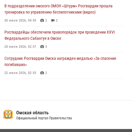
28 июля 2026, 01:44
6
В подразделении омского ОМОН «Штурм» Росгвардии прошла
тренировка по управлению беспилотниками (видео)
При содействии спецназа Росгвардии пресечены нарушения
миграционного законодательства в Омске (видео)
30 июля 2026, 04:39
2
2
27 июля 2026, 07:54
2
1
Росгвардейцы обеcпечили правопорядок при проведении XXVI
Федерального Сабантуя в Омске
20 июля 2026, 02:57
3
Сотрудник Росгвардии Омска награжден медалью «За спасение
погибавших»
22 июля 2026, 02:55
2
В Омске более 60 новобранцев Росгвардии приняли Военную
присягу
21 июля 2026, 03:36
7
Росгвардейцы приняли участие в крестном ходе в День крещения
Омская область
Руси в Омске
Официальный портал Правительства
28 июля 2026, 01:44
6