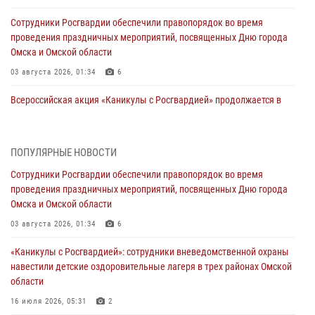
Сотрудники Росгвардии обеспечили правопорядок во время
проведения праздничных мероприятий, посвященных Дню города
Омска и Омской области
03 августа 2026, 01:34
6
Всероссийская акция «Каникулы с Росгвардией» продолжается в
Омской области
31 июля 2026, 09:22
1
ПОПУЛЯРНЫЕ НОВОСТИ
В подразделении омского ОМОН «Штурм» Росгвардии прошла
Сотрудники Росгвардии обеспечили правопорядок во время
тренировка по управлению беспилотниками (видео)
проведения праздничных мероприятий, посвященных Дню города
30 июля 2026, 04:39
2
2
Омска и Омской области
Росгвардия обеспечила безопасность уникального передвижного
03 августа 2026, 01:34
6
музея «Поезд Победы» в Омске
«Каникулы с Росгвардией»: сотрудники вневедомственной охраны
29 июля 2026, 01:49
2
навестили детские оздоровительные лагеря в трех районах Омской
области
Росгвардейцы приняли участие в крестном ходе в День крещения
Руси в Омске
16 июля 2026, 05:31
2