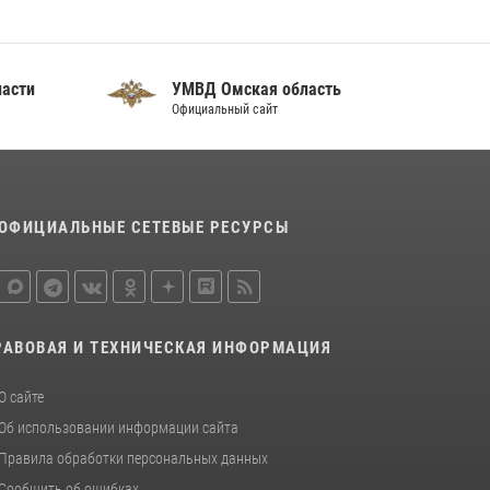
ходе в День крещения Руси в Омске
28 июля 2026, 01:44
6
ласти
УМВД Омская область
Cотрудники ОМОН "Штурм" Росгвардии
Официальный сайт
отработали навыки пилотирования БПЛА в
Омске
14 июля 2026, 03:44
1
ОФИЦИАЛЬНЫЕ СЕТЕВЫЕ РЕСУРСЫ
РАВОВАЯ И ТЕХНИЧЕСКАЯ ИНФОРМАЦИЯ
О сайте
Об использовании информации сайта
Правила обработки персональных данных
Сообщить об ошибках