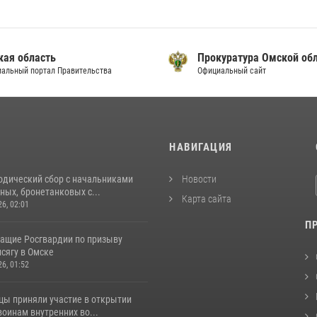
кая область
Прокуратура Омской об
альный портал Правительства
Официальный сайт
И
НАВИГАЦИЯ
одический сбор с начальниками
Новости
ых, бронетанковых с...
Карта сайта
26, 02:01
П
ащие Росгвардии по призыву
сягу в Омске
26, 01:52
цы приняли участие в открытии
оинам внутренних во...