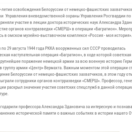
80-летия освобождения Белоруссии от немецко-фашистских захватчик
ки Управления вневедомственной охраны Управления Росгвардии по
приняли участие в лекции доктора исторических наук Александра Здан
астие органов контрразведки «СМЕРШ» в операции «Багратион». Мероп
сь в омском музейно-выставочном комплексе «Россия - моя история»
я по 29 августа 1944 года РККА вооруженных сил СССР проводилась
еская наступательная операция «Багратион», в ходе которой советская
крупнейшее поражение немецкой армии за всю военную историю Герм
в группу армии «Центр» Вермахта. Важным моментом этой операции с
ение Белоруссии от немецко-фашистских захватчиков, в этом году от
сыграли сотрудники органов контрразведки «СМЕРШ». Профессор, гене
кции раскрыл значение участия советских спецслужб в данной операци
туре.
годарили профессора Александра Здановича за интересную и познав
ранению исторической памяти о важных событиях в истории нашего О