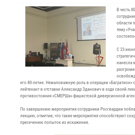
В честь 
сотрудни
области 
тему «Уч
состояло
С 23 июн
стратегич
нанесла 
разгроми
освобожд
его 80-летие. Немаловажную роль в операции «Багратион» 
лейтенант в отставке Александр Зданович в ходе своей ле
противостояния «СМЕРШа» фашистской диверсионной аген
По завершению мероприятия сотрудники Росгвардии побла
лекцию, отметив, что такие мероприятия способствуют сох
пресечению попыток их искажения.