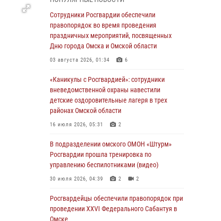
Всероссийская акция «Каникулы с
Сотрудники Росгвардии обеспечили
Росгвардией» продолжается в Омской
правопорядок во время проведения
области
праздничных мероприятий, посвященных
Дню города Омска и Омской области
31 июля 2026, 09:22
1
03 августа 2026, 01:34
6
В подразделении омского ОМОН «Штурм»
Росгвардии прошла тренировка по
«Каникулы с Росгвардией»: сотрудники
управлению беспилотниками (видео)
вневедомственной охраны навестили
детские оздоровительные лагеря в трех
30 июля 2026, 04:39
2
2
районах Омской области
Росгвардия обеспечила безопасность
16 июля 2026, 05:31
2
уникального передвижного музея «Поезд
Победы» в Омске
В подразделении омского ОМОН «Штурм»
Росгвардии прошла тренировка по
29 июля 2026, 01:49
2
управлению беспилотниками (видео)
Росгвардейцы приняли участие в крестном
30 июля 2026, 04:39
2
2
ходе в День крещения Руси в Омске
Росгвардейцы обеcпечили правопорядок при
28 июля 2026, 01:44
6
проведении XXVI Федерального Сабантуя в
Омске
При содействии спецназа Росгвардии