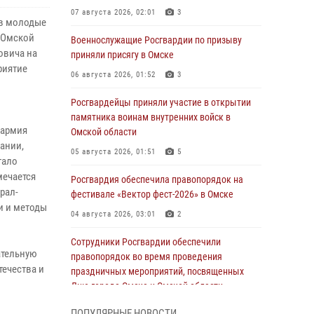
07 августа 2026, 02:01
3
ов молодые
 Омской
Военнослужащие Росгвардии по призыву
овича на
приняли присягу в Омске
риятие
06 августа 2026, 01:52
3
.
Росгвардейцы приняли участие в открытии
памятника воинам внутренних войск в
 армия
Омской области
ании,
05 августа 2026, 01:51
5
тало
мечается
Росгвардия обеспечила правопорядок на
рал-
фестивале «Вектор фест-2026» в Омске
и и методы
04 августа 2026, 03:01
2
Сотрудники Росгвардии обеспечили
ательную
правопорядок во время проведения
течества и
праздничных мероприятий, посвященных
Дню города Омска и Омской области
03 августа 2026, 01:34
6
ПОПУЛЯРНЫЕ НОВОСТИ