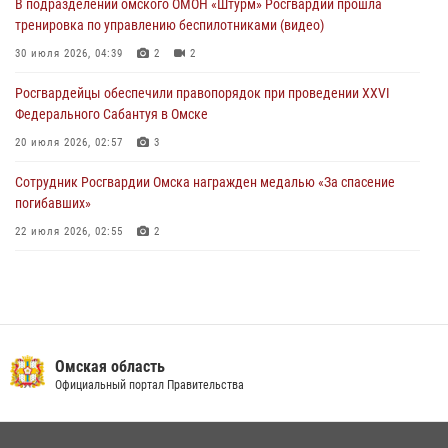
В подразделении омского ОМОН «Штурм» Росгвардии прошла
тренировка по управлению беспилотниками (видео)
При содействии спецназа Росгвардии пресечены нарушения
миграционного законодательства в Омске (видео)
30 июля 2026, 04:39
2
2
27 июля 2026, 07:54
2
1
Росгвардейцы обеcпечили правопорядок при проведении XXVI
Федерального Сабантуя в Омске
20 июля 2026, 02:57
3
Сотрудник Росгвардии Омска награжден медалью «За спасение
погибавших»
22 июля 2026, 02:55
2
В Омске более 60 новобранцев Росгвардии приняли Военную
присягу
21 июля 2026, 03:36
7
Росгвардейцы приняли участие в крестном ходе в День крещения
Омская область
Руси в Омске
Официальный портал Правительства
28 июля 2026, 01:44
6