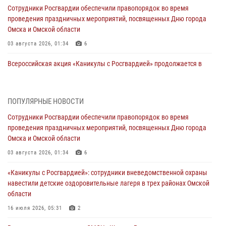
Сотрудники Росгвардии обеспечили правопорядок во время
проведения праздничных мероприятий, посвященных Дню города
Омска и Омской области
03 августа 2026, 01:34
6
Всероссийская акция «Каникулы с Росгвардией» продолжается в
Омской области
31 июля 2026, 09:22
1
ПОПУЛЯРНЫЕ НОВОСТИ
В подразделении омского ОМОН «Штурм» Росгвардии прошла
Сотрудники Росгвардии обеспечили правопорядок во время
тренировка по управлению беспилотниками (видео)
проведения праздничных мероприятий, посвященных Дню города
30 июля 2026, 04:39
2
2
Омска и Омской области
Росгвардия обеспечила безопасность уникального передвижного
03 августа 2026, 01:34
6
музея «Поезд Победы» в Омске
«Каникулы с Росгвардией»: сотрудники вневедомственной охраны
29 июля 2026, 01:49
2
навестили детские оздоровительные лагеря в трех районах Омской
области
Росгвардейцы приняли участие в крестном ходе в День крещения
Руси в Омске
16 июля 2026, 05:31
2
28 июля 2026, 01:44
6