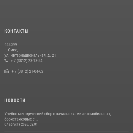
Росгвардия обеспечила безопасность уникального передвижного
музея «Поезд Победы» в Омске
29 июля 2026, 01:49
2
Росгвардия подвела итоги добровольной сдачи оружия в Омской
КОНТАКТЫ
области
10 июля 2026, 06:04
644099
г. Омск,
Cотрудники ОМОН "Штурм" Росгвардии отработали навыки
ул. Интернациональная, д. 21
пилотирования БПЛА в Омске
+ 7 (3812) 23-13-54
14 июля 2026, 03:44
1
+ 7 (3812) 21-04-62
НОВОСТИ
Учебно-методический сбор с начальниками автомобильных,
бронетанковых с...
07 августа 2026, 02:01