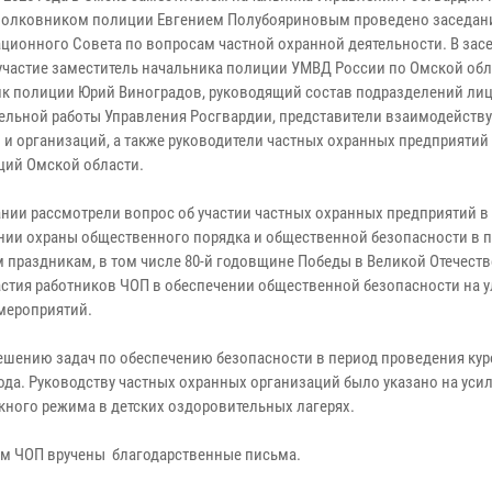
полковником полиции Евгением Полубояриновым проведено заседан
ционного Совета по вопросам частной охранной деятельности. В зас
участие заместитель начальника полиции УМВД России по Омской обл
к полиции Юрий Виноградов, руководящий состав подразделений ли
ельной работы Управления Росгвардии, представители взаимодейст
 и организаций, а также руководители частных охранных предприятий
ций Омской области.
ании рассмотрели вопрос об участии частных охранных предприятий в
нии охраны общественного порядка и общественной безопасности в 
праздникам, в том числе 80-й годовщине Победы в Великой Отечест
стия работников ЧОП в обеспечении общественной безопасности на у
мероприятий.
ешению задач по обеспечению безопасности в период проведения кур
ода. Руководству частных охранных организаций было указано на уси
ного режима в детских оздоровительных лагерях.
ям ЧОП вручены благодарственные письма.