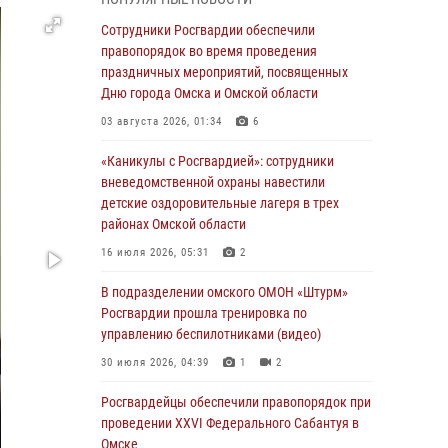
В подразделении омского ОМОН «Штурм»
Росгвардии прошла тренировка по
Сотрудники Росгвардии обеспечили
управлению беспилотниками (видео)
правопорядок во время проведения
праздничных мероприятий, посвященных
30 июля 2026, 04:39
1
2
Дню города Омска и Омской области
Росгвардия обеспечила безопасность
03 августа 2026, 01:34
6
уникального передвижного музея «Поезд
Победы» в Омске
«Каникулы с Росгвардией»: сотрудники
вневедомственной охраны навестили
29 июля 2026, 01:49
2
детские оздоровительные лагеря в трех
районах Омской области
Росгвардейцы приняли участие в крестном
ходе в День крещения Руси в Омске
16 июля 2026, 05:31
2
28 июля 2026, 01:44
6
В подразделении омского ОМОН «Штурм»
Росгвардии прошла тренировка по
При содействии спецназа Росгвардии
управлению беспилотниками (видео)
пресечены нарушения миграционного
законодательства в Омске (видео)
30 июля 2026, 04:39
1
2
27 июля 2026, 07:54
2
1
Росгвардейцы обеcпечили правопорядок при
проведении XXVI Федерального Сабантуя в
Росгвардия обеспечила правопорядок на
Омске
концерте группы IOWA в Омске