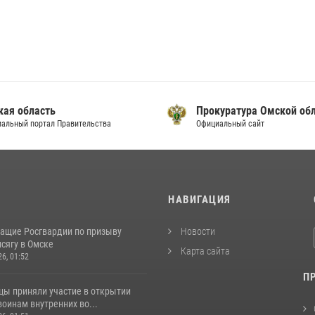
кая область
Прокуратура Омской об
альный портал Правительства
Официальный сайт
И
НАВИГАЦИЯ
ащие Росгвардии по призыву
Новости
сягу в Омске
Карта сайта
26, 01:52
П
цы приняли участие в открытии
оинам внутренних во...