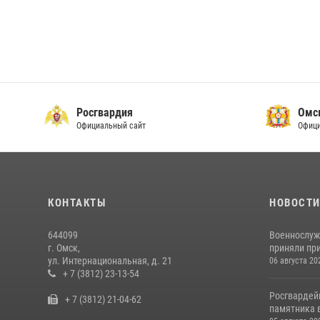
Росгвардия
Омс
Официальный сайт
Офици
КОНТАКТЫ
НОВОСТ
644099
Военнослуж
г. Омск,
приняли при
ул. Интернациональная, д. 21
06 августа 20
+ 7 (3812) 23-13-54
Росгвардей
+ 7 (3812) 21-04-62
памятника в