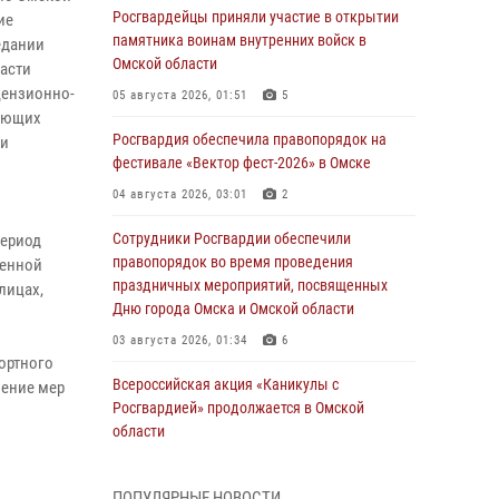
Росгвардейцы приняли участие в открытии
ие
памятника воинам внутренних войск в
едании
Омской области
асти
цензионно-
05 августа 2026, 01:51
5
вующих
Росгвардия обеспечила правопорядок на
 и
фестивале «Вектор фест-2026» в Омске
04 августа 2026, 03:01
2
Сотрудники Росгвардии обеспечили
период
правопорядок во время проведения
венной
праздничных мероприятий, посвященных
лицах,
Дню города Омска и Омской области
03 августа 2026, 01:34
6
ортного
Всероссийская акция «Каникулы с
ление мер
Росгвардией» продолжается в Омской
области
31 июля 2026, 09:22
1
ПОПУЛЯРНЫЕ НОВОСТИ