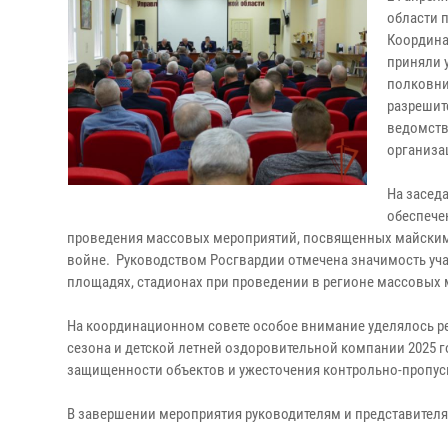
области 
Координа
приняли 
полковни
разрешит
ведомств
организа
На засед
обеспече
проведения массовых мероприятий, посвященных майским 
войне. Руководством Росгвардии отмечена значимость уча
площадях, стадионах при проведении в регионе массовых 
На координационном совете особое внимание уделялось р
сезона и детской летней оздоровительной компании 2025 г
защищенности объектов и ужесточения контрольно-пропуск
В завершении мероприятия руководителям и представител