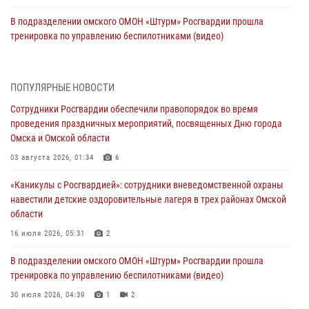
В подразделении омского ОМОН «Штурм» Росгвардии прошла
тренировка по управлению беспилотниками (видео)
30 июля 2026, 04:39
1
2
Росгвардия обеспечила безопасность уникального передвижного
ПОПУЛЯРНЫЕ НОВОСТИ
музея «Поезд Победы» в Омске
Сотрудники Росгвардии обеспечили правопорядок во время
29 июля 2026, 01:49
2
проведения праздничных мероприятий, посвященных Дню города
Омска и Омской области
Росгвардейцы приняли участие в крестном ходе в День крещения
Руси в Омске
03 августа 2026, 01:34
6
28 июля 2026, 01:44
6
«Каникулы с Росгвардией»: сотрудники вневедомственной охраны
навестили детские оздоровительные лагеря в трех районах Омской
При содействии спецназа Росгвардии пресечены нарушения
области
миграционного законодательства в Омске (видео)
16 июля 2026, 05:31
2
27 июля 2026, 07:54
2
1
В подразделении омского ОМОН «Штурм» Росгвардии прошла
Росгвардия обеспечила правопорядок на концерте группы IOWA в
тренировка по управлению беспилотниками (видео)
Омске
30 июля 2026, 04:39
1
2
27 июля 2026, 01:42
2