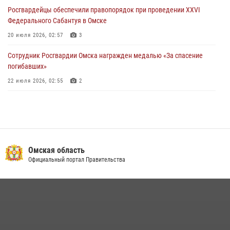
Росгвардейцы обеcпечили правопорядок при проведении XXVI
Федерального Сабантуя в Омске
20 июля 2026, 02:57
3
Сотрудник Росгвардии Омска награжден медалью «За спасение
погибавших»
22 июля 2026, 02:55
2
В Омске более 60 новобранцев Росгвардии приняли Военную
присягу
21 июля 2026, 03:36
7
Cотрудники ОМОН "Штурм" Росгвардии отработали навыки
Омская область
пилотирования БПЛА в Омске
Официальный портал Правительства
14 июля 2026, 03:44
1
Росгвардия подвела итоги добровольной сдачи оружия в Омской
области
10 июля 2026, 06:04