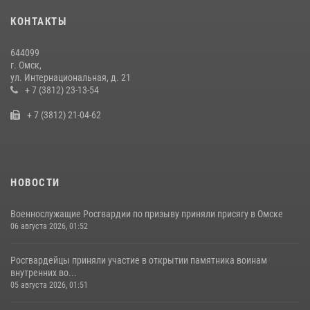
Росгвардия обеспечила безопасность уникального передвижного
КОНТАКТЫ
музея «Поезд Победы» в Омске
29 июля 2026, 01:49
2
644099
г. Омск,
Росгвардейцы приняли участие в крестном ходе в День крещения
ул. Интернациональная, д. 21
Руси в Омске
+ 7 (3812) 23-13-54
28 июля 2026, 01:44
6
+ 7 (3812) 21-04-62
НОВОСТИ
Военнослужащие Росгвардии по призыву приняли присягу в Омске
06 августа 2026, 01:52
Росгвардейцы приняли участие в открытии памятника воинам
внутренних во...
05 августа 2026, 01:51