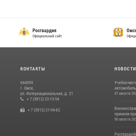
Росгвардия
Омс
Официальный сайт
Офици
КОНТАКТЫ
НОВОСТ
644099
Учебно-мет
г. Омск,
автомобильн
ул. Интернациональная, д. 21
07 августа 20
+ 7 (3812) 23-13-54
Военнослуж
+ 7 (3812) 21-04-62
приняли при
06 августа 20
Росгвардей