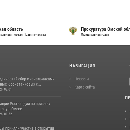
кая область
Прокуратура Омской об
альный портал Правительства
Официальный сайт
И
НАВИГАЦИЯ
одический сбор с начальниками
Новости
ых, бронетанковых с...
Карта сайта
26, 02:01
П
ащие Росгвардии по призыву
сягу в Омске
26, 01:52
цы приняли участие в открытии