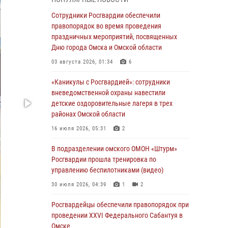
Всероссийская акция «Каникулы с
Сотрудники Росгвардии обеспечили
Росгвардией» продолжается в Омской
правопорядок во время проведения
области
праздничных мероприятий, посвященных
Дню города Омска и Омской области
31 июля 2026, 09:22
1
03 августа 2026, 01:34
6
В подразделении омского ОМОН «Штурм»
Росгвардии прошла тренировка по
«Каникулы с Росгвардией»: сотрудники
управлению беспилотниками (видео)
вневедомственной охраны навестили
детские оздоровительные лагеря в трех
30 июля 2026, 04:39
1
2
районах Омской области
Росгвардия обеспечила безопасность
16 июля 2026, 05:31
2
уникального передвижного музея «Поезд
Победы» в Омске
В подразделении омского ОМОН «Штурм»
Росгвардии прошла тренировка по
29 июля 2026, 01:49
2
управлению беспилотниками (видео)
Росгвардейцы приняли участие в крестном
30 июля 2026, 04:39
1
2
ходе в День крещения Руси в Омске
Росгвардейцы обеcпечили правопорядок при
28 июля 2026, 01:44
6
проведении XXVI Федерального Сабантуя в
Омске
При содействии спецназа Росгвардии