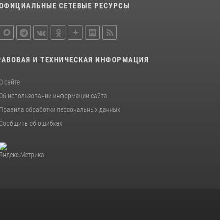
ОФИЦИАЛЬНЫЕ СЕТЕВЫЕ РЕСУРСЫ
Росгвардейцы приняли участие в крестном
ходе в День крещения Руси в Омске
28 июля 2026, 01:44
6
Росгвардия подвела итоги добровольной
РАВОВАЯ И ТЕХНИЧЕСКАЯ ИНФОРМАЦИЯ
сдачи оружия в Омской области
10 июля 2026, 06:04
О сайте
Об использовании информации сайта
Правила обработки персональных данных
Сообщить об ошибках