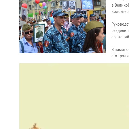
в Велико
волонтёр
Руководс
разделил
сражений
В память 
этот роли