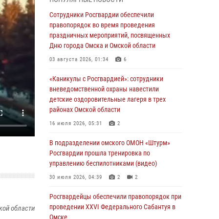
Всероссийская акция «Каникулы с
Сотрудники Росгвардии обеспечили
Росгвардией» продолжается в Омской
правопорядок во время проведения
области
праздничных мероприятий, посвященных
Дню города Омска и Омской области
31 июля 2026, 09:22
1
03 августа 2026, 01:34
6
В подразделении омского ОМОН «Штурм»
Росгвардии прошла тренировка по
«Каникулы с Росгвардией»: сотрудники
управлению беспилотниками (видео)
вневедомственной охраны навестили
детские оздоровительные лагеря в трех
30 июля 2026, 04:39
2
2
районах Омской области
Росгвардия обеспечила безопасность
16 июля 2026, 05:31
2
уникального передвижного музея «Поезд
Победы» в Омске
В подразделении омского ОМОН «Штурм»
Росгвардии прошла тренировка по
29 июля 2026, 01:49
2
управлению беспилотниками (видео)
Росгвардейцы приняли участие в крестном
30 июля 2026, 04:39
2
2
ходе в День крещения Руси в Омске
Росгвардейцы обеcпечили правопорядок при
28 июля 2026, 01:44
6
проведении XXVI Федерального Сабантуя в
кой области
Омске
При содействии спецназа Росгвардии