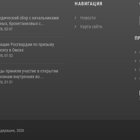
И
НАВИГАЦИЯ
одический сбор с начальниками
Новости
ых, бронетанковых с...
Карта сайта
26, 02:01
П
ащие Росгвардии по призыву
сягу в Омске
26, 01:52
цы приняли участие в открытии
оинам внутренних во...
26, 01:51
дерации, 2026