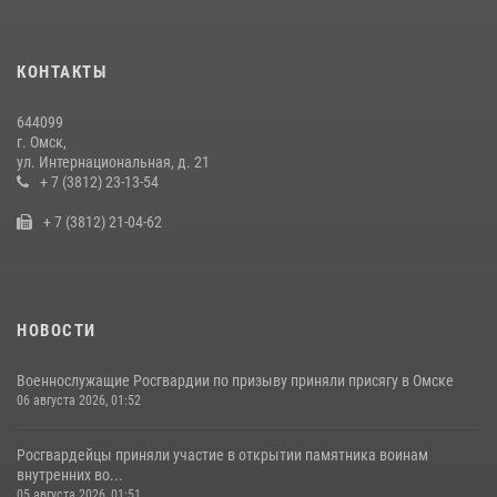
29 июля 2026, 01:49
2
Росгвардия подвела итоги добровольной сдачи оружия в Омской
КОНТАКТЫ
области
10 июля 2026, 06:04
644099
г. Омск,
Росгвардейцы приняли участие в крестном ходе в День крещения
ул. Интернациональная, д. 21
Руси в Омске
+ 7 (3812) 23-13-54
28 июля 2026, 01:44
6
+ 7 (3812) 21-04-62
НОВОСТИ
Военнослужащие Росгвардии по призыву приняли присягу в Омске
06 августа 2026, 01:52
Росгвардейцы приняли участие в открытии памятника воинам
внутренних во...
05 августа 2026, 01:51