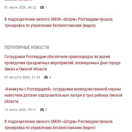
31 июля 2026, 09:22
1
В подразделении омского ОМОН «Штурм» Росгвардии прошла
тренировка по управлению беспилотниками (видео)
30 июля 2026, 04:39
1
2
Росгвардия обеспечила безопасность уникального передвижного
ПОПУЛЯРНЫЕ НОВОСТИ
музея «Поезд Победы» в Омске
Сотрудники Росгвардии обеспечили правопорядок во время
29 июля 2026, 01:49
2
проведения праздничных мероприятий, посвященных Дню города
Омска и Омской области
Росгвардейцы приняли участие в крестном ходе в День крещения
Руси в Омске
03 августа 2026, 01:34
6
28 июля 2026, 01:44
6
«Каникулы с Росгвардией»: сотрудники вневедомственной охраны
навестили детские оздоровительные лагеря в трех районах Омской
При содействии спецназа Росгвардии пресечены нарушения
области
миграционного законодательства в Омске (видео)
16 июля 2026, 05:31
2
27 июля 2026, 07:54
2
1
В подразделении омского ОМОН «Штурм» Росгвардии прошла
Росгвардия обеспечила правопорядок на концерте группы IOWA в
тренировка по управлению беспилотниками (видео)
Омске