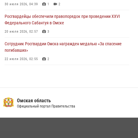
30 июля 2026, 04:39
1
2
27 июля 2026, 01:42
2
Росгвардейцы обеcпечили правопорядок при проведении XXVI
Федерального Сабантуя в Омске
20 июля 2026, 02:57
3
Сотрудник Росгвардии Омска награжден медалью «За спасение
погибавших»
22 июля 2026, 02:55
2
В Омске более 60 новобранцев Росгвардии приняли Военную
присягу
21 июля 2026, 03:36
7
Cотрудники ОМОН "Штурм" Росгвардии отработали навыки
Омская область
пилотирования БПЛА в Омске
Официальный портал Правительства
14 июля 2026, 03:44
1
Росгвардия обеспечила безопасность уникального передвижного
музея «Поезд Победы» в Омске