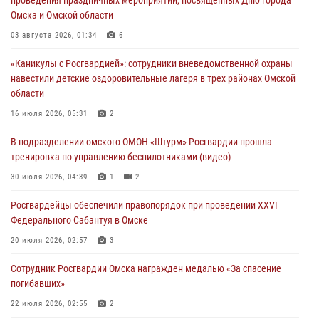
Омска и Омской области
Росгвардейцы приняли участие в крестном ходе в День крещения
Руси в Омске
03 августа 2026, 01:34
6
28 июля 2026, 01:44
6
«Каникулы с Росгвардией»: сотрудники вневедомственной охраны
навестили детские оздоровительные лагеря в трех районах Омской
При содействии спецназа Росгвардии пресечены нарушения
области
миграционного законодательства в Омске (видео)
16 июля 2026, 05:31
2
27 июля 2026, 07:54
2
1
В подразделении омского ОМОН «Штурм» Росгвардии прошла
Росгвардия обеспечила правопорядок на концерте группы IOWA в
тренировка по управлению беспилотниками (видео)
Омске
30 июля 2026, 04:39
1
2
27 июля 2026, 01:42
2
Росгвардейцы обеcпечили правопорядок при проведении XXVI
Федерального Сабантуя в Омске
20 июля 2026, 02:57
3
Сотрудник Росгвардии Омска награжден медалью «За спасение
погибавших»
22 июля 2026, 02:55
2