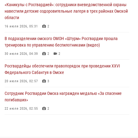
«Каникулы с Росгвардией»: сотрудники вневедомственной охраны
29 июля 2026, 01:49
2
навестили детские оздоровительные лагеря в трех районах Омской
области
Росгвардейцы приняли участие в крестном ходе в День крещения
Руси в Омске
16 июля 2026, 05:31
2
28 июля 2026, 01:44
6
В подразделении омского ОМОН «Штурм» Росгвардии прошла
тренировка по управлению беспилотниками (видео)
При содействии спецназа Росгвардии пресечены нарушения
миграционного законодательства в Омске (видео)
30 июля 2026, 04:39
2
2
27 июля 2026, 07:54
2
1
Росгвардейцы обеcпечили правопорядок при проведении XXVI
Федерального Сабантуя в Омске
20 июля 2026, 02:57
3
Сотрудник Росгвардии Омска награжден медалью «За спасение
погибавших»
22 июля 2026, 02:55
2
В Омске более 60 новобранцев Росгвардии приняли Военную
присягу
21 июля 2026, 03:36
7