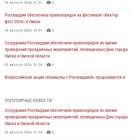
05 августа 2026, 01:51
5
Росгвардия обеспечила правопорядок на фестивале «Вектор
фест-2026» в Омске
04 августа 2026, 03:01
2
Сотрудники Росгвардии обеспечили правопорядок во время
проведения праздничных мероприятий, посвященных Дню города
Омска и Омской области
03 августа 2026, 01:34
6
Всероссийская акция «Каникулы с Росгвардией» продолжается в
Омской области
31 июля 2026, 09:22
1
ПОПУЛЯРНЫЕ НОВОСТИ
В подразделении омского ОМОН «Штурм» Росгвардии прошла
Сотрудники Росгвардии обеспечили правопорядок во время
тренировка по управлению беспилотниками (видео)
проведения праздничных мероприятий, посвященных Дню города
30 июля 2026, 04:39
2
2
Омска и Омской области
Росгвардия обеспечила безопасность уникального передвижного
03 августа 2026, 01:34
6
музея «Поезд Победы» в Омске