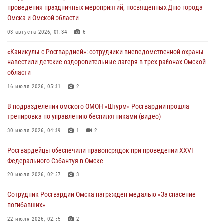
29 июля 2026, 01:49
2
проведения праздничных мероприятий, посвященных Дню города
Омска и Омской области
Росгвардейцы приняли участие в крестном ходе в День крещения
Руси в Омске
03 августа 2026, 01:34
6
28 июля 2026, 01:44
6
«Каникулы с Росгвардией»: сотрудники вневедомственной охраны
навестили детские оздоровительные лагеря в трех районах Омской
При содействии спецназа Росгвардии пресечены нарушения
области
миграционного законодательства в Омске (видео)
16 июля 2026, 05:31
2
27 июля 2026, 07:54
2
1
В подразделении омского ОМОН «Штурм» Росгвардии прошла
Росгвардия обеспечила правопорядок на концерте группы IOWA в
тренировка по управлению беспилотниками (видео)
Омске
30 июля 2026, 04:39
1
2
27 июля 2026, 01:42
2
Росгвардейцы обеcпечили правопорядок при проведении XXVI
Федерального Сабантуя в Омске
20 июля 2026, 02:57
3
Сотрудник Росгвардии Омска награжден медалью «За спасение
погибавших»
22 июля 2026, 02:55
2