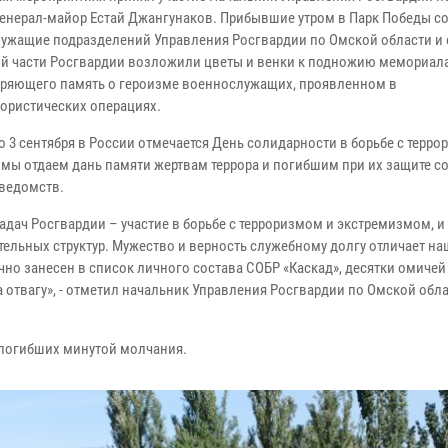
генерал-майор Естай Джангунаков. Прибывшие утром в Парк Победы с
ужащие подразделений Управления Росгвардии по Омской области и
й части Росгвардии возложили цветы и венки к подножию мемориала
ряющего память о героизме военнослужащих, проявленном в
рористических операциях.
 3 сентября в России отмечается День солидарности в борьбе с терро
ь мы отдаем дань памяти жертвам террора и погибшим при их защите с
ведомств.
адач Росгвардии – участие в борьбе с терроризмом и экстремизмом, и
ельных структур. Мужество и верность служебному долгу отличает н
но занесен в список личного состава СОБР «Каскад», десятки омичей
отвагу», - отметил начальник Управления Росгвардии по Омской обл
 погибших минутой молчания.