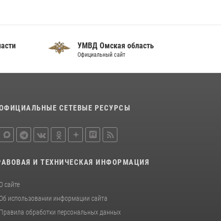
отработали навыки пилотирования БПЛА в
Омске
14 июля 2026, 03:44
1
ласти
УМВД Омская область
Росгвардейцы приняли участие в крестном
Официальный сайт
ходе в День крещения Руси в Омске
28 июля 2026, 01:44
6
ОФИЦИАЛЬНЫЕ СЕТЕВЫЕ РЕСУРСЫ
РАВОВАЯ И ТЕХНИЧЕСКАЯ ИНФОРМАЦИЯ
О сайте
Об использовании информации сайта
Правила обработки персональных данных