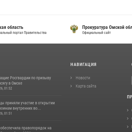
кая область
Прокуратура Омской об
альный портал Правительства
Официальный сайт
И
НАВИГАЦИЯ
ащие Росгвардии по призыву
Новости
сягу в Омске
Карта сайта
26, 01:52
П
цы приняли участие в открытии
оинам внутренних во...
26, 01:51
 обеспечила правопорядок на