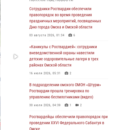
В подразделении омского ОМОН «Штурм»
Росгвардии прошла тренировка по
Сотрудники Росгвардии обеспечили
управлению беспилотниками (видео)
правопорядок во время проведения
праздничных мероприятий, посвященных
30 июля 2026, 04:39
1
2
Дню города Омска и Омской области
Росгвардия обеспечила безопасность
03 августа 2026, 01:34
6
уникального передвижного музея «Поезд
Победы» в Омске
«Каникулы с Росгвардией»: сотрудники
вневедомственной охраны навестили
29 июля 2026, 01:49
2
детские оздоровительные лагеря в трех
районах Омской области
Росгвардейцы приняли участие в крестном
ходе в День крещения Руси в Омске
16 июля 2026, 05:31
2
28 июля 2026, 01:44
6
В подразделении омского ОМОН «Штурм»
Росгвардии прошла тренировка по
При содействии спецназа Росгвардии
управлению беспилотниками (видео)
пресечены нарушения миграционного
законодательства в Омске (видео)
30 июля 2026, 04:39
1
2
27 июля 2026, 07:54
2
1
Росгвардейцы обеcпечили правопорядок при
проведении XXVI Федерального Сабантуя в
Росгвардия обеспечила правопорядок на
Омске
концерте группы IOWA в Омске