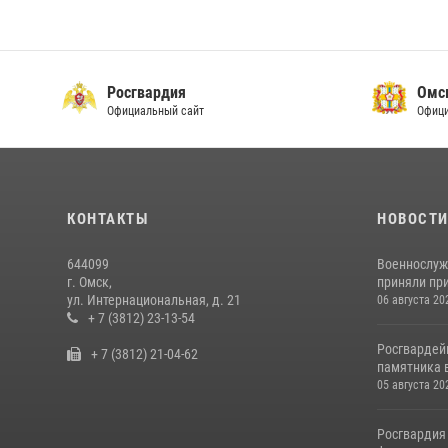
Росгвардия
Омс
Официальный сайт
Офици
КОНТАКТЫ
НОВОСТ
644099
Военнослуж
г. Омск,
приняли при
ул. Интернациональная, д. 21
06 августа 20
+ 7 (3812) 23-13-54
Росгвардей
+ 7 (3812) 21-04-62
памятника в
05 августа 20
Росгвардия