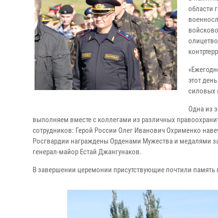
области 
военносл
войсково
олицетво
контртер
«Ежегодно
этот ден
силовых 
Одна из з
выполняем вместе с коллегами из различных правоохранит
сотрудников: Герой России Олег Иванович Охрименко навеч
Росгвардии награждены Орденами Мужества и медалями за 
генерал-майор Естай Джангунаков.
В завершении церемонии присутствующие почтили память