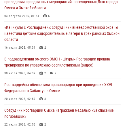
проведения праздничных мероприятий, посвященных Дню города
30 июля 2026, 04:39
2
2
Омска и Омской области
Росгвардия обеспечила безопасность уникального передвижного
03 августа 2026, 01:34
6
музея «Поезд Победы» в Омске
«Каникулы с Росгвардией»: сотрудники вневедомственной охраны
29 июля 2026, 01:49
2
навестили детские оздоровительные лагеря в трех районах Омской
области
Росгвардейцы приняли участие в крестном ходе в День крещения
Руси в Омске
16 июля 2026, 05:31
2
28 июля 2026, 01:44
6
В подразделении омского ОМОН «Штурм» Росгвардии прошла
тренировка по управлению беспилотниками (видео)
При содействии спецназа Росгвардии пресечены нарушения
миграционного законодательства в Омске (видео)
30 июля 2026, 04:39
2
2
27 июля 2026, 07:54
2
1
Росгвардейцы обеcпечили правопорядок при проведении XXVI
Федерального Сабантуя в Омске
20 июля 2026, 02:57
3
Сотрудник Росгвардии Омска награжден медалью «За спасение
погибавших»
22 июля 2026, 02:55
2