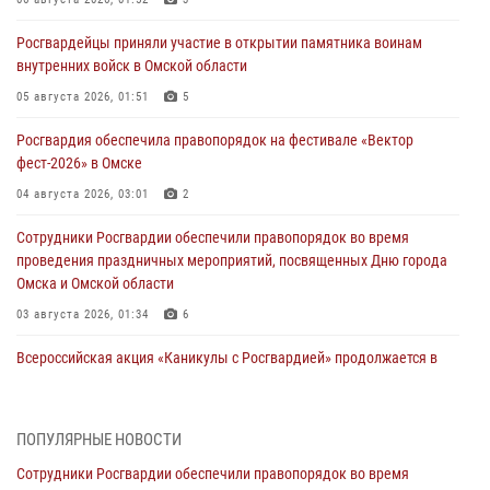
Росгвардейцы приняли участие в открытии памятника воинам
внутренних войск в Омской области
05 августа 2026, 01:51
5
Росгвардия обеспечила правопорядок на фестивале «Вектор
фест-2026» в Омске
04 августа 2026, 03:01
2
Сотрудники Росгвардии обеспечили правопорядок во время
проведения праздничных мероприятий, посвященных Дню города
Омска и Омской области
03 августа 2026, 01:34
6
Всероссийская акция «Каникулы с Росгвардией» продолжается в
Омской области
31 июля 2026, 09:22
1
ПОПУЛЯРНЫЕ НОВОСТИ
В подразделении омского ОМОН «Штурм» Росгвардии прошла
Сотрудники Росгвардии обеспечили правопорядок во время
тренировка по управлению беспилотниками (видео)