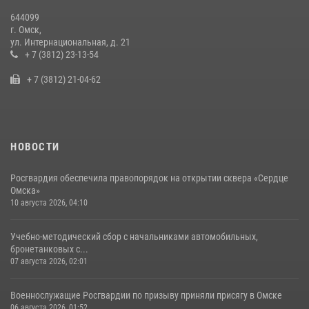
14 июля 2026, 03:44
1
644099
г. Омск,
В Омской области экипаж Росгвардии помог ликвидировать пожар
ул. Интернациональная, д. 21
в жилом доме
+ 7 (3812) 23-13-54
17 июля 2026, 03:57
3
+ 7 (3812) 21-04-62
НОВОСТИ
Росгвардия обеспечила правопорядок на открытии сквера «Сердце
Омска»
10 августа 2026, 04:10
Учебно-методический сбор с начальниками автомобильных,
бронетанковых с...
07 августа 2026, 02:01
Военнослужащие Росгвардии по призыву приняли присягу в Омске
06 августа 2026, 01:52