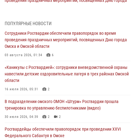
проведения праздничных мероприятий, посвященных Дню города
Омска и Омской области
03 августа 2026, 01:34
6
ПОПУЛЯРНЫЕ НОВОСТИ
Всероссийская акция «Каникулы с Росгвардией» продолжается в
Сотрудники Росгвардии обеспечили правопорядок во время
Омской области
проведения праздничных мероприятий, посвященных Дню города
31 июля 2026, 09:22
1
Омска и Омской области
В подразделении омского ОМОН «Штурм» Росгвардии прошла
03 августа 2026, 01:34
6
тренировка по управлению беспилотниками (видео)
«Каникулы с Росгвардией»: сотрудники вневедомственной охраны
30 июля 2026, 04:39
2
2
навестили детские оздоровительные лагеря в трех районах Омской
области
Росгвардия обеспечила безопасность уникального передвижного
музея «Поезд Победы» в Омске
16 июля 2026, 05:31
2
29 июля 2026, 01:49
2
В подразделении омского ОМОН «Штурм» Росгвардии прошла
тренировка по управлению беспилотниками (видео)
Росгвардейцы приняли участие в крестном ходе в День крещения
Руси в Омске
30 июля 2026, 04:39
2
2
28 июля 2026, 01:44
6
Росгвардейцы обеcпечили правопорядок при проведении XXVI
Федерального Сабантуя в Омске