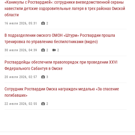
«Каникулы с Росгвардией»: сотрудники вневедомственной охраны
30 июля 2026, 04:39
2
2
навестили детские оздоровительные лагеря в трех районах Омской
области
Росгвардия обеспечила безопасность уникального передвижного
музея «Поезд Победы» в Омске
16 июля 2026, 05:31
2
29 июля 2026, 01:49
2
В подразделении омского ОМОН «Штурм» Росгвардии прошла
тренировка по управлению беспилотниками (видео)
Росгвардейцы приняли участие в крестном ходе в День крещения
Руси в Омске
30 июля 2026, 04:39
2
2
28 июля 2026, 01:44
6
Росгвардейцы обеcпечили правопорядок при проведении XXVI
Федерального Сабантуя в Омске
20 июля 2026, 02:57
3
Сотрудник Росгвардии Омска награжден медалью «За спасение
погибавших»
22 июля 2026, 02:55
2
В Омске более 60 новобранцев Росгвардии приняли Военную
присягу
21 июля 2026, 03:36
7