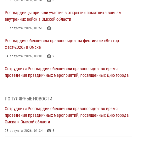
06 августа 2026, 01:52
3
Росгвардейцы приняли участие в открытии памятника воинам
внутренних войск в Омской области
05 августа 2026, 01:51
5
Росгвардия обеспечила правопорядок на фестивале «Вектор
фест-2026» в Омске
04 августа 2026, 03:01
2
Сотрудники Росгвардии обеспечили правопорядок во время
проведения праздничных мероприятий, посвященных Дню города
Омска и Омской области
03 августа 2026, 01:34
6
ПОПУЛЯРНЫЕ НОВОСТИ
Всероссийская акция «Каникулы с Росгвардией» продолжается в
Сотрудники Росгвардии обеспечили правопорядок во время
Омской области
проведения праздничных мероприятий, посвященных Дню города
31 июля 2026, 09:22
1
Омска и Омской области
В подразделении омского ОМОН «Штурм» Росгвардии прошла
03 августа 2026, 01:34
6
тренировка по управлению беспилотниками (видео)