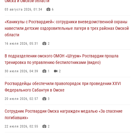
Омска и Омской области
Росгвардейцы приняли участие в крестном ходе в День крещения
Руси в Омске
03 августа 2026, 01:34
6
28 июля 2026, 01:44
6
«Каникулы с Росгвардией»: сотрудники вневедомственной охраны
навестили детские оздоровительные лагеря в трех районах Омской
При содействии спецназа Росгвардии пресечены нарушения
области
миграционного законодательства в Омске (видео)
16 июля 2026, 05:31
2
27 июля 2026, 07:54
2
1
В подразделении омского ОМОН «Штурм» Росгвардии прошла
Росгвардия обеспечила правопорядок на концерте группы IOWA в
тренировка по управлению беспилотниками (видео)
Омске
30 июля 2026, 04:39
1
2
27 июля 2026, 01:42
2
Росгвардейцы обеcпечили правопорядок при проведении XXVI
Федерального Сабантуя в Омске
20 июля 2026, 02:57
3
Сотрудник Росгвардии Омска награжден медалью «За спасение
погибавших»
22 июля 2026, 02:55
2
В Омске более 60 новобранцев Росгвардии приняли Военную