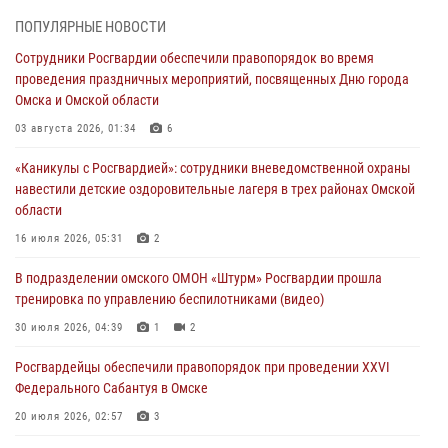
29 июля 2026, 01:49
2
ПОПУЛЯРНЫЕ НОВОСТИ
Росгвардейцы приняли участие в крестном ходе в День крещения
Сотрудники Росгвардии обеспечили правопорядок во время
Руси в Омске
проведения праздничных мероприятий, посвященных Дню города
28 июля 2026, 01:44
6
Омска и Омской области
При содействии спецназа Росгвардии пресечены нарушения
03 августа 2026, 01:34
6
миграционного законодательства в Омске (видео)
«Каникулы с Росгвардией»: сотрудники вневедомственной охраны
27 июля 2026, 07:54
2
1
навестили детские оздоровительные лагеря в трех районах Омской
области
Росгвардия обеспечила правопорядок на концерте группы IOWA в
Омске
16 июля 2026, 05:31
2
27 июля 2026, 01:42
2
В подразделении омского ОМОН «Штурм» Росгвардии прошла
тренировка по управлению беспилотниками (видео)
При содействии Росгвардии обеспечен правопорядок на XXII
Форуме межрегионального сотрудничества России и Казахстана в
30 июля 2026, 04:39
1
2
Омске
Росгвардейцы обеcпечили правопорядок при проведении XXVI
26 июля 2026, 01:40
2
Федерального Сабантуя в Омске
20 июля 2026, 02:57
3