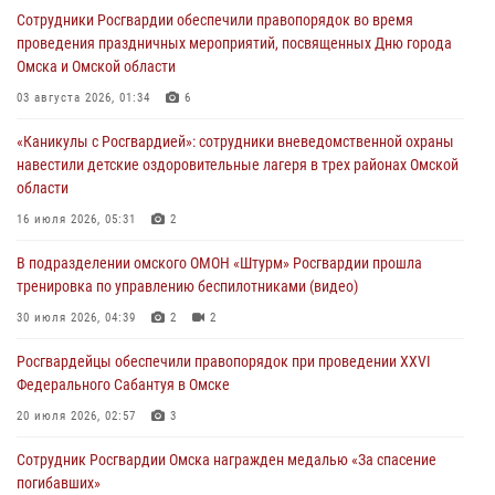
В подразделении омского ОМОН «Штурм» Росгвардии прошла
Сотрудники Росгвардии обеспечили правопорядок во время
тренировка по управлению беспилотниками (видео)
проведения праздничных мероприятий, посвященных Дню города
30 июля 2026, 04:39
2
2
Омска и Омской области
Росгвардия обеспечила безопасность уникального передвижного
03 августа 2026, 01:34
6
музея «Поезд Победы» в Омске
«Каникулы с Росгвардией»: сотрудники вневедомственной охраны
29 июля 2026, 01:49
2
навестили детские оздоровительные лагеря в трех районах Омской
области
Росгвардейцы приняли участие в крестном ходе в День крещения
Руси в Омске
16 июля 2026, 05:31
2
28 июля 2026, 01:44
6
В подразделении омского ОМОН «Штурм» Росгвардии прошла
тренировка по управлению беспилотниками (видео)
При содействии спецназа Росгвардии пресечены нарушения
миграционного законодательства в Омске (видео)
30 июля 2026, 04:39
2
2
27 июля 2026, 07:54
2
1
Росгвардейцы обеcпечили правопорядок при проведении XXVI
Федерального Сабантуя в Омске
20 июля 2026, 02:57
3
Сотрудник Росгвардии Омска награжден медалью «За спасение
погибавших»