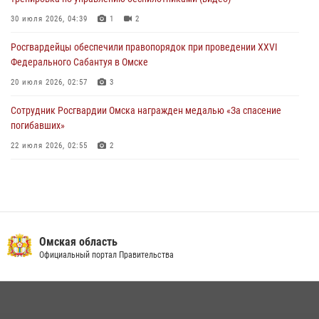
Омске
30 июля 2026, 04:39
1
2
27 июля 2026, 01:42
2
Росгвардейцы обеcпечили правопорядок при проведении XXVI
Федерального Сабантуя в Омске
20 июля 2026, 02:57
3
Сотрудник Росгвардии Омска награжден медалью «За спасение
погибавших»
22 июля 2026, 02:55
2
В Омске более 60 новобранцев Росгвардии приняли Военную
присягу
21 июля 2026, 03:36
7
Cотрудники ОМОН "Штурм" Росгвардии отработали навыки
Омская область
пилотирования БПЛА в Омске
Официальный портал Правительства
14 июля 2026, 03:44
1
Росгвардейцы приняли участие в крестном ходе в День крещения
Руси в Омске