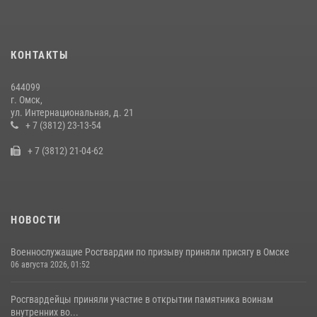
28 июля 2026, 01:44
6
Росгвардия подвела итоги добровольной сдачи оружия в Омской
КОНТАКТЫ
области
10 июля 2026, 06:04
644099
г. Омск,
Росгвардия обеспечила безопасность уникального передвижного
ул. Интернациональная, д. 21
музея «Поезд Победы» в Омске
+ 7 (3812) 23-13-54
29 июля 2026, 01:49
2
+ 7 (3812) 21-04-62
НОВОСТИ
Военнослужащие Росгвардии по призыву приняли присягу в Омске
06 августа 2026, 01:52
Росгвардейцы приняли участие в открытии памятника воинам
внутренних во...