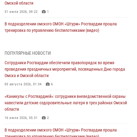
Омской области
31 июля 2026, 09:22
1
В подразделении омского ОМОН «Штурм» Росгвардии прошла
тренировка по управлению беспилотниками (видео)
30 июля 2026, 04:39
1
2
Росгвардия обеспечила безопасность уникального передвижного
ПОПУЛЯРНЫЕ НОВОСТИ
музея «Поезд Победы» в Омске
Сотрудники Росгвардии обеспечили правопорядок во время
29 июля 2026, 01:49
2
проведения праздничных мероприятий, посвященных Дню города
Омска и Омской области
Росгвардейцы приняли участие в крестном ходе в День крещения
Руси в Омске
03 августа 2026, 01:34
6
28 июля 2026, 01:44
6
«Каникулы с Росгвардией»: сотрудники вневедомственной охраны
навестили детские оздоровительные лагеря в трех районах Омской
При содействии спецназа Росгвардии пресечены нарушения
области
миграционного законодательства в Омске (видео)
16 июля 2026, 05:31
2
27 июля 2026, 07:54
2
1
В подразделении омского ОМОН «Штурм» Росгвардии прошла
Росгвардия обеспечила правопорядок на концерте группы IOWA в
тренировка по управлению беспилотниками (видео)