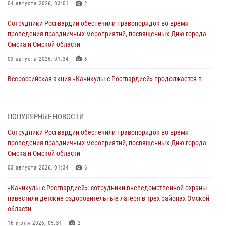
04 августа 2026, 03:01
2
Сотрудники Росгвардии обеспечили правопорядок во время
проведения праздничных мероприятий, посвященных Дню города
Омска и Омской области
03 августа 2026, 01:34
6
Всероссийская акция «Каникулы с Росгвардией» продолжается в
Омской области
31 июля 2026, 09:22
1
ПОПУЛЯРНЫЕ НОВОСТИ
В подразделении омского ОМОН «Штурм» Росгвардии прошла
Сотрудники Росгвардии обеспечили правопорядок во время
тренировка по управлению беспилотниками (видео)
проведения праздничных мероприятий, посвященных Дню города
30 июля 2026, 04:39
2
2
Омска и Омской области
Росгвардия обеспечила безопасность уникального передвижного
03 августа 2026, 01:34
6
музея «Поезд Победы» в Омске
«Каникулы с Росгвардией»: сотрудники вневедомственной охраны
29 июля 2026, 01:49
2
навестили детские оздоровительные лагеря в трех районах Омской
области
Росгвардейцы приняли участие в крестном ходе в День крещения
Руси в Омске
16 июля 2026, 05:31
2