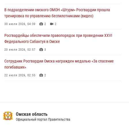
28 июля 2026, 01:44
6
В подразделении омского ОМОН «Штурм» Росгвардии прошла
тренировка по управлению беспилотниками (видео)
При содействии спецназа Росгвардии пресечены нарушения
миграционного законодательства в Омске (видео)
30 июля 2026, 04:39
2
2
27 июля 2026, 07:54
2
1
Росгвардейцы обеcпечили правопорядок при проведении XXVI
Федерального Сабантуя в Омске
20 июля 2026, 02:57
3
Сотрудник Росгвардии Омска награжден медалью «За спасение
погибавших»
22 июля 2026, 02:55
2
В Омске более 60 новобранцев Росгвардии приняли Военную
присягу
21 июля 2026, 03:36
7
Росгвардейцы приняли участие в крестном ходе в День крещения
Омская область
Руси в Омске
Официальный портал Правительства
28 июля 2026, 01:44
6