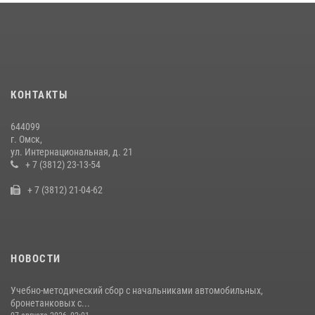
Росгвардия обеспечила безопасность уникального передвижного
музея «Поезд Победы» в Омске
29 июля 2026, 01:49
2
Cотрудники ОМОН "Штурм" Росгвардии отработали навыки
КОНТАКТЫ
пилотирования БПЛА в Омске
14 июля 2026, 03:44
1
644099
г. Омск,
Росгвардия подвела итоги добровольной сдачи оружия в Омской
ул. Интернациональная, д. 21
области
+ 7 (3812) 23-13-54
10 июля 2026, 06:04
+ 7 (3812) 21-04-62
НОВОСТИ
Учебно-методический сбор с начальниками автомобильных,
бронетанковых с...