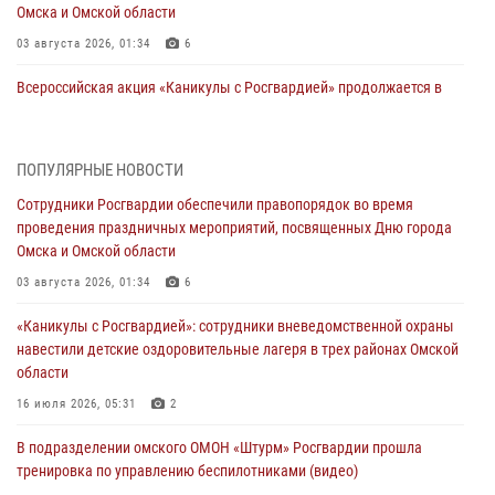
Омска и Омской области
03 августа 2026, 01:34
6
Всероссийская акция «Каникулы с Росгвардией» продолжается в
Омской области
31 июля 2026, 09:22
1
ПОПУЛЯРНЫЕ НОВОСТИ
В подразделении омского ОМОН «Штурм» Росгвардии прошла
Сотрудники Росгвардии обеспечили правопорядок во время
тренировка по управлению беспилотниками (видео)
проведения праздничных мероприятий, посвященных Дню города
30 июля 2026, 04:39
2
2
Омска и Омской области
Росгвардия обеспечила безопасность уникального передвижного
03 августа 2026, 01:34
6
музея «Поезд Победы» в Омске
«Каникулы с Росгвардией»: сотрудники вневедомственной охраны
29 июля 2026, 01:49
2
навестили детские оздоровительные лагеря в трех районах Омской
области
Росгвардейцы приняли участие в крестном ходе в День крещения
Руси в Омске
16 июля 2026, 05:31
2
28 июля 2026, 01:44
6
В подразделении омского ОМОН «Штурм» Росгвардии прошла
тренировка по управлению беспилотниками (видео)
При содействии спецназа Росгвардии пресечены нарушения