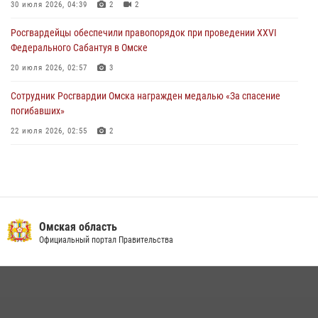
миграционного законодательства в Омске (видео)
30 июля 2026, 04:39
2
2
27 июля 2026, 07:54
2
1
Росгвардейцы обеcпечили правопорядок при проведении XXVI
Федерального Сабантуя в Омске
20 июля 2026, 02:57
3
Сотрудник Росгвардии Омска награжден медалью «За спасение
погибавших»
22 июля 2026, 02:55
2
В Омске более 60 новобранцев Росгвардии приняли Военную
присягу
21 июля 2026, 03:36
7
Cотрудники ОМОН "Штурм" Росгвардии отработали навыки
Омская область
пилотирования БПЛА в Омске
Официальный портал Правительства
14 июля 2026, 03:44
1
Росгвардия обеспечила безопасность уникального передвижного
музея «Поезд Победы» в Омске