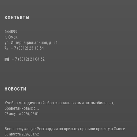
29 июля 2026, 01:49
2
Росгвардейцы приняли участие в крестном ходе в День крещения
КОНТАКТЫ
Руси в Омске
28 июля 2026, 01:44
6
644099
г. Омск,
Росгвардия подвела итоги добровольной сдачи оружия в Омской
ул. Интернациональная, д. 21
области
+ 7 (3812) 23-13-54
10 июля 2026, 06:04
+ 7 (3812) 21-04-62
НОВОСТИ
Учебно-методический сбор с начальниками автомобильных,
бронетанковых с...
07 августа 2026, 02:01
Военнослужащие Росгвардии по призыву приняли присягу в Омске
06 августа 2026, 01:52