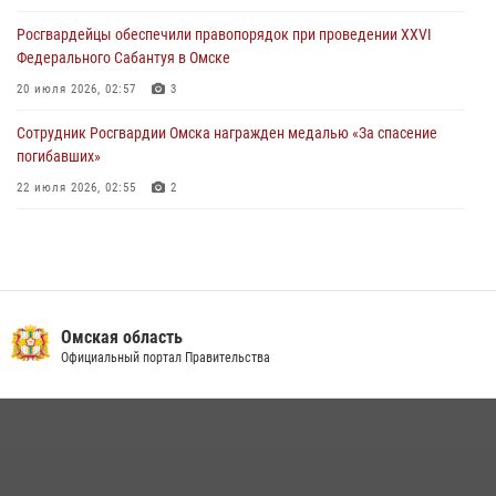
27 июля 2026, 07:54
2
1
Росгвардейцы обеcпечили правопорядок при проведении XXVI
Федерального Сабантуя в Омске
20 июля 2026, 02:57
3
Сотрудник Росгвардии Омска награжден медалью «За спасение
погибавших»
22 июля 2026, 02:55
2
В Омске более 60 новобранцев Росгвардии приняли Военную
присягу
21 июля 2026, 03:36
7
Росгвардия обеспечила безопасность уникального передвижного
Омская область
музея «Поезд Победы» в Омске
Официальный портал Правительства
29 июля 2026, 01:49
2
Росгвардейцы приняли участие в крестном ходе в День крещения
Руси в Омске
28 июля 2026, 01:44
6