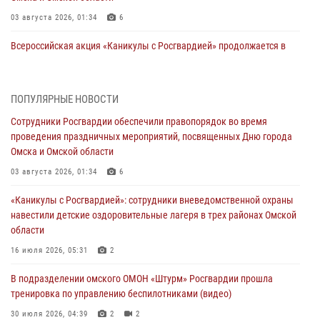
03 августа 2026, 01:34
6
Всероссийская акция «Каникулы с Росгвардией» продолжается в
Омской области
31 июля 2026, 09:22
1
ПОПУЛЯРНЫЕ НОВОСТИ
В подразделении омского ОМОН «Штурм» Росгвардии прошла
Сотрудники Росгвардии обеспечили правопорядок во время
тренировка по управлению беспилотниками (видео)
проведения праздничных мероприятий, посвященных Дню города
30 июля 2026, 04:39
2
2
Омска и Омской области
Росгвардия обеспечила безопасность уникального передвижного
03 августа 2026, 01:34
6
музея «Поезд Победы» в Омске
«Каникулы с Росгвардией»: сотрудники вневедомственной охраны
29 июля 2026, 01:49
2
навестили детские оздоровительные лагеря в трех районах Омской
области
Росгвардейцы приняли участие в крестном ходе в День крещения
Руси в Омске
16 июля 2026, 05:31
2
28 июля 2026, 01:44
6
В подразделении омского ОМОН «Штурм» Росгвардии прошла
тренировка по управлению беспилотниками (видео)
При содействии спецназа Росгвардии пресечены нарушения
миграционного законодательства в Омске (видео)
30 июля 2026, 04:39
2
2