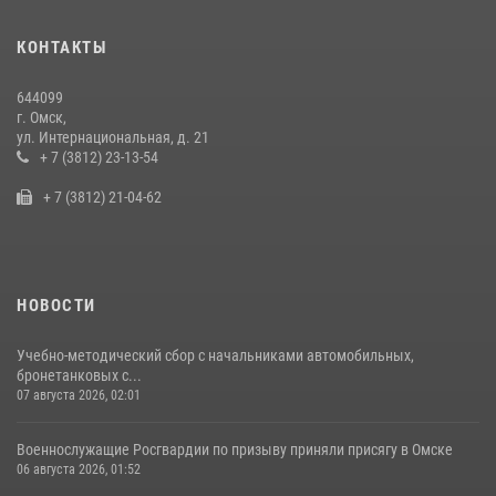
Cотрудники ОМОН "Штурм" Росгвардии отработали навыки
КОНТАКТЫ
пилотирования БПЛА в Омске
14 июля 2026, 03:44
1
644099
г. Омск,
Росгвардия подвела итоги добровольной сдачи оружия в Омской
ул. Интернациональная, д. 21
области
+ 7 (3812) 23-13-54
10 июля 2026, 06:04
+ 7 (3812) 21-04-62
НОВОСТИ
Учебно-методический сбор с начальниками автомобильных,
бронетанковых с...
07 августа 2026, 02:01
Военнослужащие Росгвардии по призыву приняли присягу в Омске
06 августа 2026, 01:52