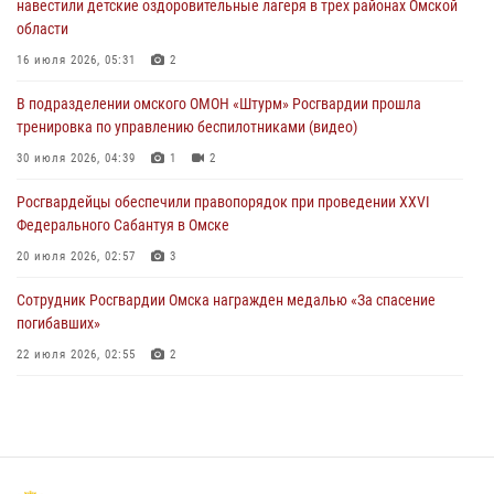
навестили детские оздоровительные лагеря в трех районах Омской
области
Росгвардейцы приняли участие в крестном ходе в День крещения
Руси в Омске
16 июля 2026, 05:31
2
28 июля 2026, 01:44
6
В подразделении омского ОМОН «Штурм» Росгвардии прошла
тренировка по управлению беспилотниками (видео)
При содействии спецназа Росгвардии пресечены нарушения
миграционного законодательства в Омске (видео)
30 июля 2026, 04:39
1
2
27 июля 2026, 07:54
2
1
Росгвардейцы обеcпечили правопорядок при проведении XXVI
Федерального Сабантуя в Омске
20 июля 2026, 02:57
3
Сотрудник Росгвардии Омска награжден медалью «За спасение
погибавших»
22 июля 2026, 02:55
2
В Омске более 60 новобранцев Росгвардии приняли Военную
присягу
21 июля 2026, 03:36
7