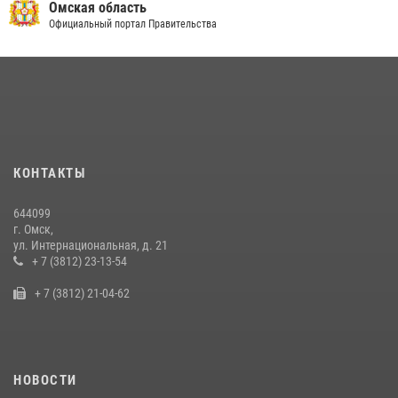
Cотрудники ОМОН "Штурм" Росгвардии отработали навыки
Омская область
пилотирования БПЛА в Омске
Официальный портал Правительства
14 июля 2026, 03:44
1
Росгвардейцы приняли участие в крестном ходе в День крещения
Руси в Омске
28 июля 2026, 01:44
6
Росгвардия подвела итоги добровольной сдачи оружия в Омской
КОНТАКТЫ
области
10 июля 2026, 06:04
644099
г. Омск,
Росгвардия обеспечила безопасность уникального передвижного
ул. Интернациональная, д. 21
музея «Поезд Победы» в Омске
+ 7 (3812) 23-13-54
29 июля 2026, 01:49
2
+ 7 (3812) 21-04-62
НОВОСТИ