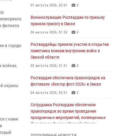
07 августа 2026, 02:01
3
ор
Военнослужащие Росгвардии по призыву
 мемориала
приняли присягу в Омске
ик филиала
06 августа 2026, 01:52
3
Росгвардейцы приняли участие в открытии
ми в городе
памятника воинам внутренних войск в
Омской области
х войнах,
05 августа 2026, 01:51
5
Росгвардия обеспечила правопорядок на
фестивале «Вектор фест-2026» в Омске
ой охраны
04 августа 2026, 03:01
2
Сотрудники Росгвардии обеспечили
правопорядок во время проведения
праздничных мероприятий, посвященных
ся с нами
Дню города Омска и Омской области
ти
оторый
03 августа 2026, 01:34
6
ПОПУЛЯРНЫЕ НОВОСТИ