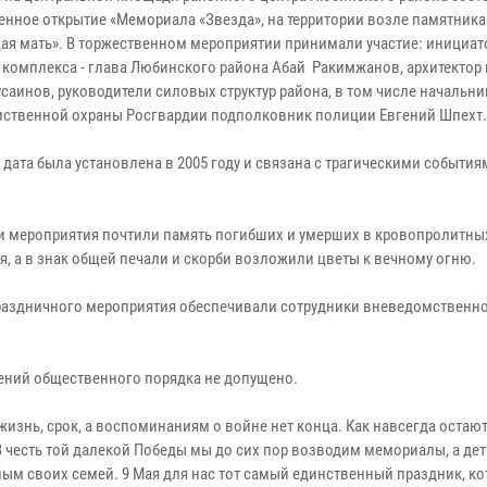
енное открытие «Мемориала «Звезда», на территории возле памятника
ая мать». В торжественном мероприятии принимали участие: инициат
 комплекса - глава Любинского района Абай Ракимжанов, архитектор
усаинов, руководители силовых структур района, в том числе начальн
ственной охраны Росгвардии подполковник полиции Евгений Шпехт.
дата была установлена в 2005 году и связана с трагическими события
и мероприятия почтили память погибших и умерших в кровопролитны
, а в знак общей печали и скорби возложили цветы к вечному огню.
праздничного мероприятия обеспечивали сотрудники вневедомственн
ений общественного порядка не допущено.
изнь, срок, а воспоминаниям о войне нет конца. Как навсегда остают
В честь той далекой Победы мы до сих пор возводим мемориалы, а де
ым своих семей. 9 Мая для нас тот самый единственный праздник, к