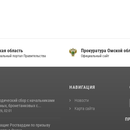
кая область
Прокуратура Омской об
альный портал Правительства
Официальный сайт
И
НАВИГАЦИЯ
одический сбор с начальниками
Новости
ых, бронетанковых с...
Карта сайта
26, 02:01
П
ащие Росгвардии по призыву