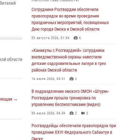
 Виталий
Всероссийская акция «Каникулы с
Сотрудники Росгвардии обеспечили
Росгвардией» продолжается в Омской
правопорядок во время проведения
области
праздничных мероприятий, посвященных
Дню города Омска и Омской области
31 июля 2026, 09:22
1
03 августа 2026, 01:34
6
В подразделении омского ОМОН «Штурм»
Росгвардии прошла тренировка по
«Каникулы с Росгвардией»: сотрудники
управлению беспилотниками (видео)
вневедомственной охраны навестили
кой области
детские оздоровительные лагеря в трех
30 июля 2026, 04:39
2
2
районах Омской области
Росгвардия обеспечила безопасность
16 июля 2026, 05:31
2
уникального передвижного музея «Поезд
Победы» в Омске
В подразделении омского ОМОН «Штурм»
Росгвардии прошла тренировка по
ующая →
29 июля 2026, 01:49
2
управлению беспилотниками (видео)
Росгвардейцы приняли участие в крестном
30 июля 2026, 04:39
2
2
ходе в День крещения Руси в Омске
Росгвардейцы обеcпечили правопорядок при
28 июля 2026, 01:44
6
проведении XXVI Федерального Сабантуя в
Омске
При содействии спецназа Росгвардии