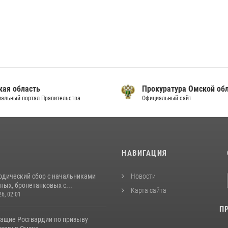
кая область
Прокуратура Омской об
альный портал Правительства
Официальный сайт
И
НАВИГАЦИЯ
одический сбор с начальниками
Новости
ых, бронетанковых с...
Карта сайта
26, 02:01
П
ащие Росгвардии по призыву