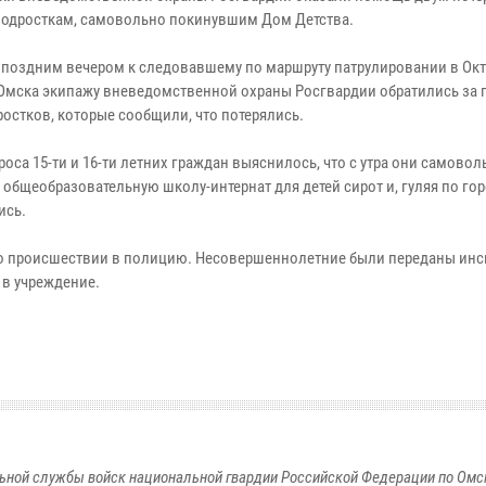
подросткам, самовольно покинувшим Дом Детства.
 поздним вечером к следовавшему по маршруту патрулировании в Ок
. Омска экипажу вневедомственной охраны Росгвардии обратились з
ростков, которые сообщили, что потерялись.
роса 15-ти и 16-ти летних граждан выяснилось, что с утра они самовол
общеобразовательную школу-интернат для детей сирот и, гуляя по гор
ись.
о происшествии в полицию. Несовершеннолетние были переданы инс
в учреждение.
ьной службы войск национальной гвардии Российской Федерации по Омс