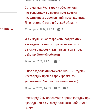
Всероссийская акция «Каникулы с
Сотрудники Росгвардии обеспечили
Росгвардией» продолжается в Омской
правопорядок во время проведения
области
праздничных мероприятий, посвященных
Дню города Омска и Омской области
31 июля 2026, 09:22
1
ующая →
03 августа 2026, 01:34
6
В подразделении омского ОМОН «Штурм»
Росгвардии прошла тренировка по
«Каникулы с Росгвардией»: сотрудники
управлению беспилотниками (видео)
вневедомственной охраны навестили
детские оздоровительные лагеря в трех
30 июля 2026, 04:39
2
2
районах Омской области
Росгвардия обеспечила безопасность
16 июля 2026, 05:31
2
уникального передвижного музея «Поезд
Победы» в Омске
В подразделении омского ОМОН «Штурм»
Росгвардии прошла тренировка по
29 июля 2026, 01:49
2
управлению беспилотниками (видео)
Росгвардейцы приняли участие в крестном
30 июля 2026, 04:39
2
2
ходе в День крещения Руси в Омске
Росгвардейцы обеcпечили правопорядок при
28 июля 2026, 01:44
6
проведении XXVI Федерального Сабантуя в
Омске
При содействии спецназа Росгвардии