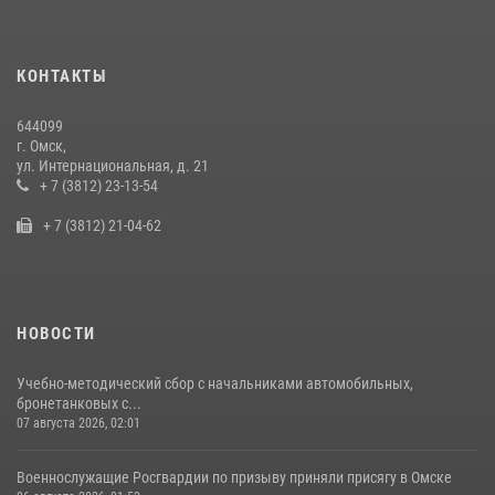
29 июля 2026, 01:49
2
Росгвардейцы приняли участие в крестном ходе в День крещения
КОНТАКТЫ
Руси в Омске
28 июля 2026, 01:44
6
644099
г. Омск,
Росгвардия подвела итоги добровольной сдачи оружия в Омской
ул. Интернациональная, д. 21
области
+ 7 (3812) 23-13-54
10 июля 2026, 06:04
+ 7 (3812) 21-04-62
НОВОСТИ
Учебно-методический сбор с начальниками автомобильных,
бронетанковых с...
07 августа 2026, 02:01
Военнослужащие Росгвардии по призыву приняли присягу в Омске