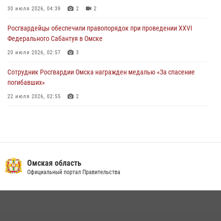
миграционного законодательства в Омске (видео)
30 июля 2026, 04:39
2
2
27 июля 2026, 07:54
2
1
Росгвардейцы обеcпечили правопорядок при проведении XXVI
Федерального Сабантуя в Омске
20 июля 2026, 02:57
3
Сотрудник Росгвардии Омска награжден медалью «За спасение
погибавших»
22 июля 2026, 02:55
2
В Омске более 60 новобранцев Росгвардии приняли Военную
присягу
21 июля 2026, 03:36
7
Cотрудники ОМОН "Штурм" Росгвардии отработали навыки
Омская область
пилотирования БПЛА в Омске
Официальный портал Правительства
14 июля 2026, 03:44
1
Росгвардия обеспечила безопасность уникального передвижного
музея «Поезд Победы» в Омске