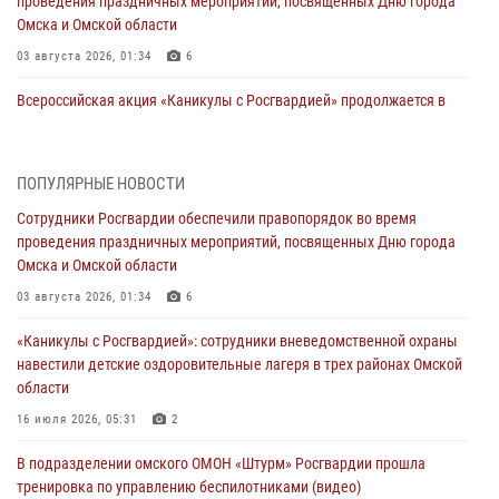
проведения праздничных мероприятий, посвященных Дню города
Омска и Омской области
03 августа 2026, 01:34
6
Всероссийская акция «Каникулы с Росгвардией» продолжается в
Омской области
31 июля 2026, 09:22
1
ПОПУЛЯРНЫЕ НОВОСТИ
В подразделении омского ОМОН «Штурм» Росгвардии прошла
Сотрудники Росгвардии обеспечили правопорядок во время
тренировка по управлению беспилотниками (видео)
проведения праздничных мероприятий, посвященных Дню города
30 июля 2026, 04:39
2
2
Омска и Омской области
Росгвардия обеспечила безопасность уникального передвижного
03 августа 2026, 01:34
6
музея «Поезд Победы» в Омске
«Каникулы с Росгвардией»: сотрудники вневедомственной охраны
29 июля 2026, 01:49
2
навестили детские оздоровительные лагеря в трех районах Омской
области
Росгвардейцы приняли участие в крестном ходе в День крещения
Руси в Омске
16 июля 2026, 05:31
2
28 июля 2026, 01:44
6
В подразделении омского ОМОН «Штурм» Росгвардии прошла
тренировка по управлению беспилотниками (видео)
При содействии спецназа Росгвардии пресечены нарушения