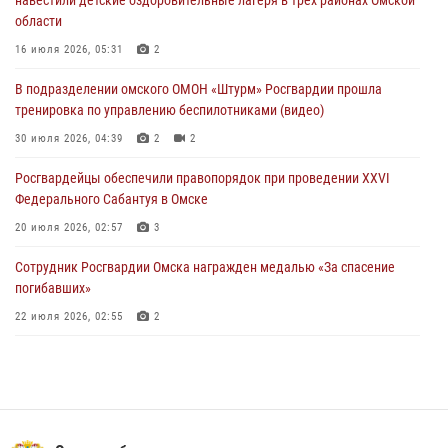
области
Росгвардейцы приняли участие в крестном ходе в День крещения
Руси в Омске
16 июля 2026, 05:31
2
28 июля 2026, 01:44
6
В подразделении омского ОМОН «Штурм» Росгвардии прошла
тренировка по управлению беспилотниками (видео)
При содействии спецназа Росгвардии пресечены нарушения
миграционного законодательства в Омске (видео)
30 июля 2026, 04:39
2
2
27 июля 2026, 07:54
2
1
Росгвардейцы обеcпечили правопорядок при проведении XXVI
Федерального Сабантуя в Омске
20 июля 2026, 02:57
3
Сотрудник Росгвардии Омска награжден медалью «За спасение
погибавших»
22 июля 2026, 02:55
2
В Омске более 60 новобранцев Росгвардии приняли Военную
присягу
21 июля 2026, 03:36
7
Росгвардейцы приняли участие в крестном ходе в День крещения