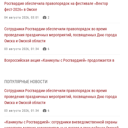
Росгвардия обеспечила правопорядок на фестивале «Вектор
фест-2026» в Омске
04 августа 2026, 03:01
2
Сотрудники Росгвардии обеспечили правопорядок во время
проведения праздничных мероприятий, посвященных Дню города
Омска и Омской области
03 августа 2026, 01:34
6
Всероссийская акция «Каникулы с Росгвардией» продолжается в
Омской области
31 июля 2026, 09:22
1
ПОПУЛЯРНЫЕ НОВОСТИ
В подразделении омского ОМОН «Штурм» Росгвардии прошла
Сотрудники Росгвардии обеспечили правопорядок во время
тренировка по управлению беспилотниками (видео)
проведения праздничных мероприятий, посвященных Дню города
30 июля 2026, 04:39
2
2
Омска и Омской области
Росгвардия обеспечила безопасность уникального передвижного
03 августа 2026, 01:34
6
музея «Поезд Победы» в Омске
«Каникулы с Росгвардией»: сотрудники вневедомственной охраны
29 июля 2026, 01:49
2
навестили детские оздоровительные лагеря в трех районах Омской